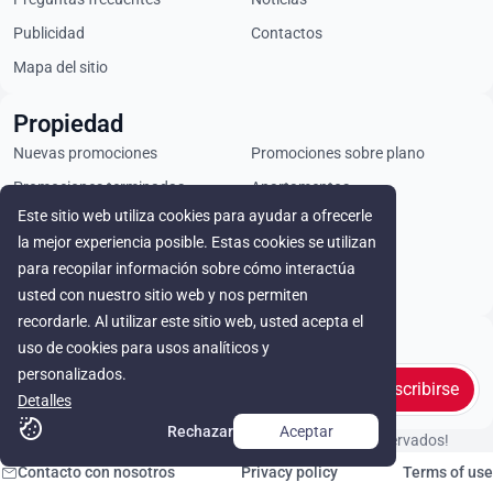
Publicidad
Contactos
Mapa del sitio
Propiedad
Nuevas promociones
Promociones sobre plano
Promociones terminadas
Apartamentos
Este sitio web utiliza cookies para ayudar a ofrecerle
Áticos
Chalets
la mejor experiencia posible. Estas cookies se utilizan
Locales comerciales
Parcelas
para recopilar información sobre cómo interactúa
Alquiler
usted con nuestro sitio web y nos permiten
recordarle. Al utilizar este sitio web, usted acepta el
Stay in touch
uso de cookies para usos analíticos y
personalizados.
Suscribirse
Detalles
Rechazar
Aceptar
© Cyprus Realestate 2026. ¡Todos los derechos reservados!
Contacto con nosotros
Privacy policy
Terms of use