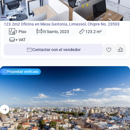
673 000
€
Oficina
123.2m2 Oficina en Mesa Geitonia, Limassol, Chipre No. 23503
1 Piso
IV barrio, 2023
123.2 m²
+ VAT
Contactar con el vendedor
Propiedad verificada