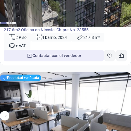
865 000
€
Oficina
217.8m2 Oficina en Nicosia, Chipre No. 23555
2 Piso
I barrio, 2024
217.8 m²
+ VAT
Contactar con el vendedor
Propiedad verificada