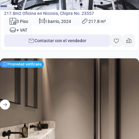
Oficina
217.8m2 Oficina en Nicosia, Chipre No. 23557
3 Piso
I barrio, 2024
217.8 m²
+ VAT
Contactar con el vendedor
Propiedad verificada
698 000
€