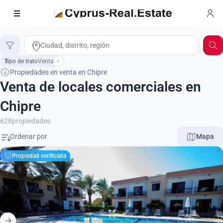
Tipo de trato
1
Venta
Propiedades en venta en Chipre
Venta de locales comerciales en
Chipre
628
propiedades
Mapa
Propiedad verificada