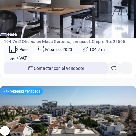
622 000
€
Oficina
104.7m2 Oficina en Mesa Geitonia, Limassol, Chipre No. 23505
2 Piso
IV barrio, 2023
104.7 m²
+ VAT
Contactar con el vendedor
Propiedad verificada