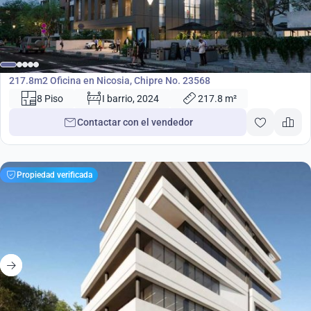
1 060 000
€
Oficina
217.8m2 Oficina en Nicosia, Chipre No. 23568
8 Piso
I barrio, 2024
217.8 m²
Contactar con el vendedor
Propiedad verificada