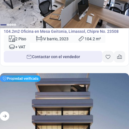
589 000
€
Oficina
104.2m2 Oficina en Mesa Geitonia, Limassol, Chipre No. 23508
2 Piso
IV barrio, 2023
104.2 m²
+ VAT
Contactar con el vendedor
Propiedad verificada