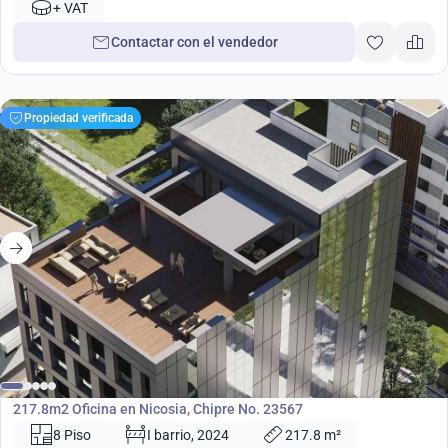
+ VAT
Contactar con el vendedor
Propiedad verificada
1 060 000
€
Oficina
217.8m2 Oficina en Nicosia, Chipre No. 23567
8 Piso
I barrio, 2024
217.8 m²