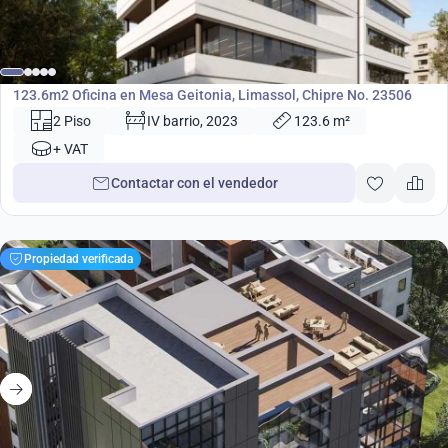
725 000
€
Oficina
123.6m2 Oficina en Mesa Geitonia, Limassol, Chipre No. 23506
2 Piso
IV barrio, 2023
123.6 m²
+ VAT
Contactar con el vendedor
Propiedad verificada