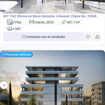
2 998 000
€
Oficina
437.7m2 Oficina en Mesa Geitonia, Limassol, Chipre No. 23896
3 Piso
I barrio, 2025
437.7 m²
+ VAT
Contactar con el vendedor
Propiedad verificada