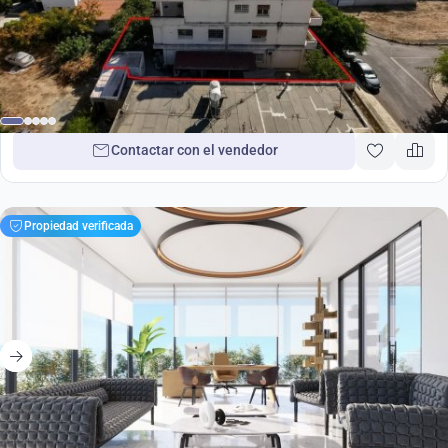
520 000
€
Propiedades en Limassol, Chipre No. 37961
Contactar con el vendedor
Propiedad verificada