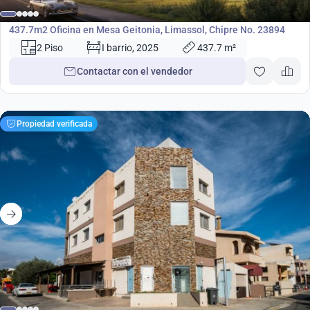
Oficina
437.7m2 Oficina en Mesa Geitonia, Limassol, Chipre No. 23894
2 Piso
I barrio, 2025
437.7 m²
Contactar con el vendedor
Propiedad verificada
580 000
€
Propiedades en Limassol, Chipre No. 37922