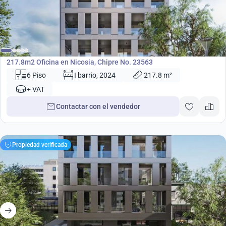
932 000
€
Oficina
217.8m2 Oficina en Nicosia, Chipre No. 23563
6 Piso
I barrio, 2024
217.8 m²
+ VAT
Contactar con el vendedor
Propiedad verificada