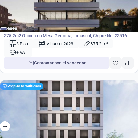
2 015 000
€
Oficina
375.2m2 Oficina en Mesa Geitonia, Limassol, Chipre No. 23516
5 Piso
IV barrio, 2023
375.2 m²
+ VAT
Contactar con el vendedor
Propiedad verificada