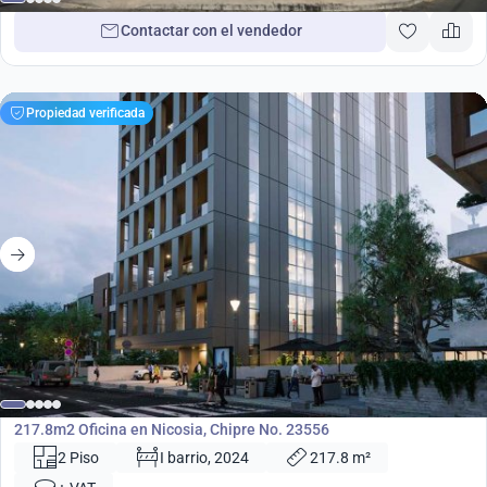
Contactar con el vendedor
Propiedad verificada
865 000
€
Oficina
217.8m2 Oficina en Nicosia, Chipre No. 23556
2 Piso
I barrio, 2024
217.8 m²