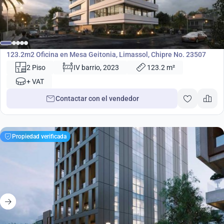
688 000
€
Oficina
123.2m2 Oficina en Mesa Geitonia, Limassol, Chipre No. 23507
2 Piso
IV barrio, 2023
123.2 m²
+ VAT
Contactar con el vendedor
Propiedad verificada