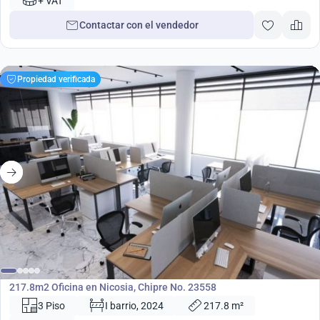
+ VAT
Contactar con el vendedor
Propiedad verificada
882 000
€
Oficina
217.8m2 Oficina en Nicosia, Chipre No. 23558
3 Piso
I barrio, 2024
217.8 m²