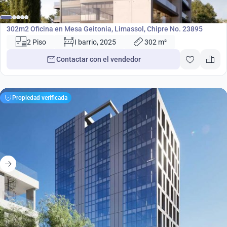
€
Oficina
302m2 Oficina en Mesa Geitonia, Limassol, Chipre No. 23895
2 Piso
I barrio, 2025
302 m²
Contactar con el vendedor
Propiedad verificada
932 000
€