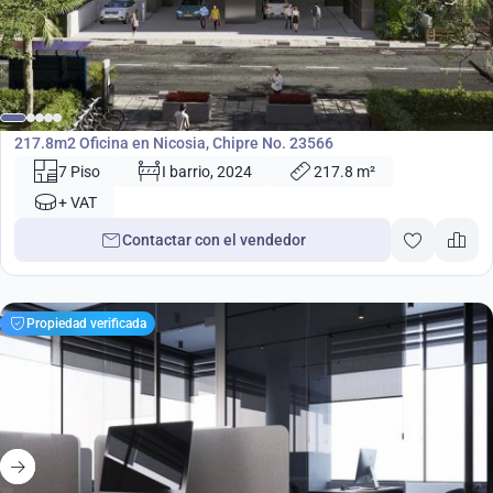
949 000
€
Oficina
217.8m2 Oficina en Nicosia, Chipre No. 23566
7 Piso
I barrio, 2024
217.8 m²
+ VAT
Contactar con el vendedor
Propiedad verificada