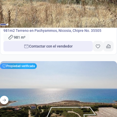
150 000
€
Terreno
981m2 Terreno en Pachyammos, Nicosia, Chipre No. 35505
981 m²
Contactar con el vendedor
Propiedad verificada