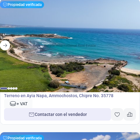
Propiedad verificada
4 450 000
€
Terreno
Terreno en Ayia Napa, Ammochostos, Chipre No. 35778
+ VAT
Contactar con el vendedor
Propiedad verificada