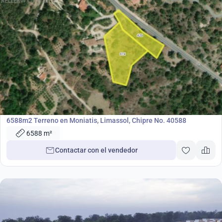
300 000
€
Terreno
6588m2 Terreno en Moniatis, Limassol, Chipre No. 40588
6588 m²
Contactar con el vendedor