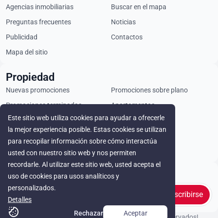
Agencias inmobiliarias
Buscar en el mapa
Preguntas frecuentes
Noticias
Publicidad
Contactos
Mapa del sitio
Propiedad
Nuevas promociones
Promociones sobre plano
Promociones terminadas
Apartamentos
Este sitio web utiliza cookies para ayudar a ofrecerle
Áticos
Chalets
la mejor experiencia posible. Estas cookies se utilizan
Locales comerciales
Parcelas
para recopilar información sobre cómo interactúa
Alquiler
usted con nuestro sitio web y nos permiten
recordarle. Al utilizar este sitio web, usted acepta el
Stay in touch
uso de cookies para usos analíticos y
personalizados.
Suscribirse
Detalles
Rechazar
Aceptar
© Cyprus Realestate 2026. ¡Todos los derechos reservados!