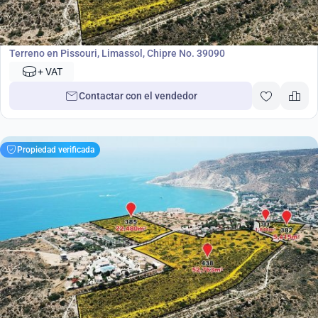
8 600 000
€
Terreno
Terreno en Pissouri, Limassol, Chipre No. 39090
+ VAT
Contactar con el vendedor
Propiedad verificada
1 500 000
€