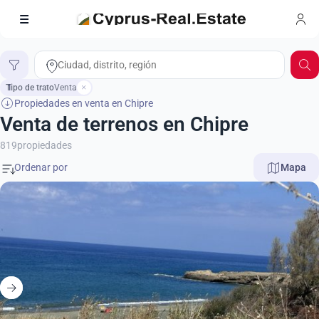
Tipo de trato
1
Venta
Propiedades en venta en Chipre
Venta de terrenos en Chipre
819
propiedades
Mapa