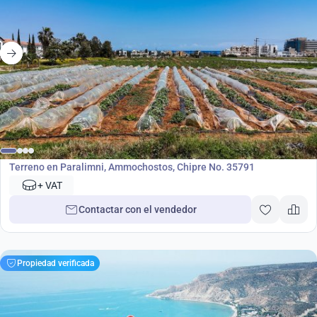
595 000
€
Terreno
Terreno en Paralimni, Ammochostos, Chipre No. 35791
+ VAT
Contactar con el vendedor
Propiedad verificada