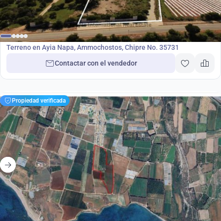
6 330 000
€
Terreno
Terreno en Ayia Napa, Ammochostos, Chipre No. 35731
Contactar con el vendedor
Propiedad verificada
5 580 000
€