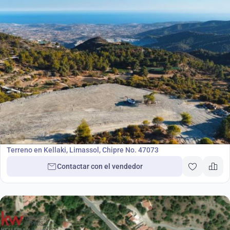
1 270 000
€
Terreno
Terreno en Kellaki, Limassol, Chipre No. 47073
Contactar con el vendedor