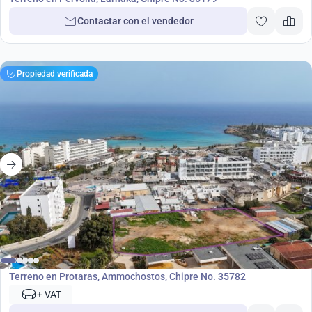
Contactar con el vendedor
Propiedad verificada
2 400 000
€
Terreno
Terreno en Protaras, Ammochostos, Chipre No. 35782
+ VAT