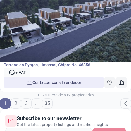
1 250 000
€
Terreno
Terreno en Pyrgos, Limassol, Chipre No. 46858
+ VAT
Contactar con el vendedor
1 - 24 fuera de 819 propiedades
1
2
3
...
35
Subscribe to our newsletter
Get the latest property listings and market insights