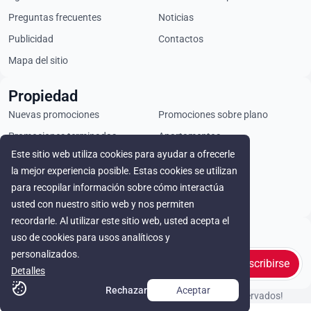
Preguntas frecuentes
Noticias
Publicidad
Contactos
Mapa del sitio
Propiedad
Nuevas promociones
Promociones sobre plano
Promociones terminadas
Apartamentos
Este sitio web utiliza cookies para ayudar a ofrecerle
Áticos
Chalets
la mejor experiencia posible. Estas cookies se utilizan
Locales comerciales
Parcelas
para recopilar información sobre cómo interactúa
Alquiler
usted con nuestro sitio web y nos permiten
recordarle. Al utilizar este sitio web, usted acepta el
Stay in touch
uso de cookies para usos analíticos y
personalizados.
Suscribirse
Detalles
Rechazar
Aceptar
© Cyprus Realestate 2026. ¡Todos los derechos reservados!