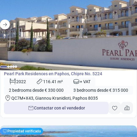
desde
315 000
€
Desarrollo
Pearl Park Residences en Paphos, Chipre No. 5224
2022
116.41 m²
+ VAT
2 bedrooms desde € 330 000
3 bedrooms desde € 315 000
QC7M+X43, Giannou Kranidioti, Paphos 8035
Contactar con el vendedor
Propiedad verificada