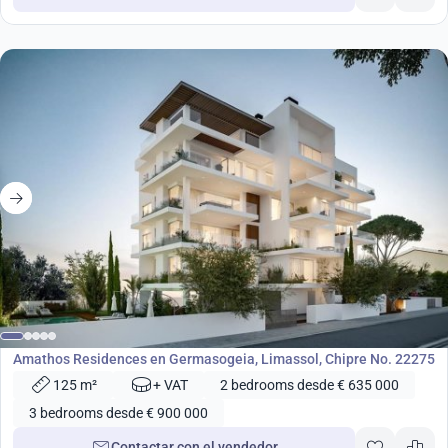
desde
635 000
€
Desarrollo
Amathos Residences en Germasogeia, Limassol, Chipre No. 22275
125 m²
+ VAT
2 bedrooms desde € 635 000
3 bedrooms desde € 900 000
Contactar con el vendedor