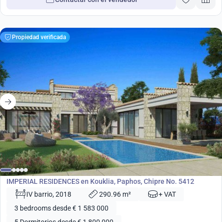
Propiedad verificada
desde
1 583 000
€
Desarrollo
IMPERIAL RESIDENCES en Kouklia, Paphos, Chipre No. 5412
IV barrio, 2018
290.96 m²
+ VAT
3 bedrooms desde € 1 583 000