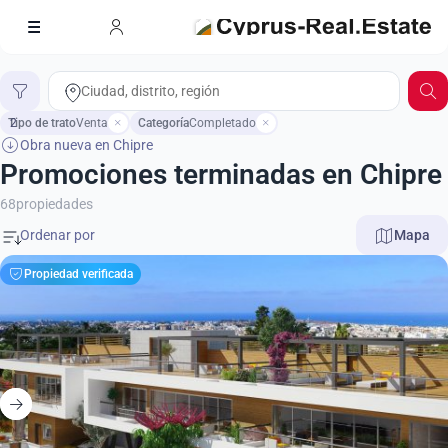
Tipo de trato
2
Venta
Categoría
Completado
Obra nueva en Chipre
Promociones terminadas en Chipre
68
propiedades
Mapa
Propiedad verificada