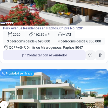
desde
690 000
€
Desarrollo
Park Avenue Residences en Paphos, Chipre No. 5201
2020
162.89 m²
+ VAT
3 bedrooms desde € 690 000
4 bedrooms desde € 850 000
QCFF+6HF, Dimitriou Mavrogenous, Paphos 8047
Contactar con el vendedor
Propiedad verificada