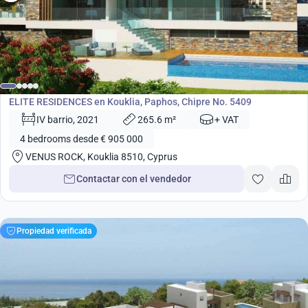
desde
905 000
€
Desarrollo
ELITE RESIDENCES en Kouklia, Paphos, Chipre No. 5409
IV barrio, 2021
265.6 m²
+ VAT
4 bedrooms desde € 905 000
VENUS ROCK, Kouklia 8510, Cyprus
Contactar con el vendedor
Propiedad verificada