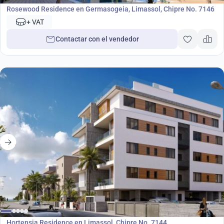
Rosewood Residence en Germasogeia, Limassol, Chipre No. 7146
+ VAT
Contactar con el vendedor
desde
570 000
€
Desarrollo
Hortensia Residence en Limassol, Chipre No. 7144