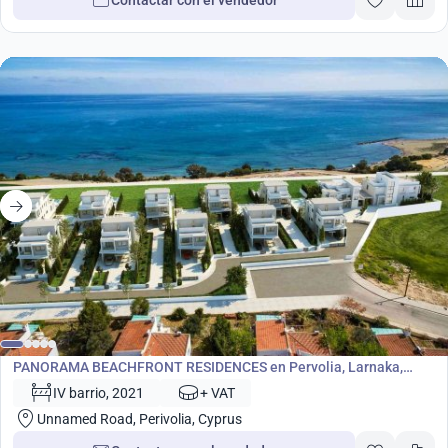
Contactar con el vendedor
Desarrollo
PANORAMA BEACHFRONT RESIDENCES en Pervolia, Larnaka,
Chipre No. 5874
IV barrio, 2021
+ VAT
Unnamed Road, Perivolia, Cyprus