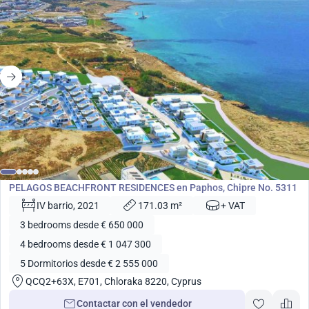
desde
650 000
€
Desarrollo
PELAGOS BEACHFRONT RESIDENCES en Paphos, Chipre No. 5311
IV barrio, 2021
171.03 m²
+ VAT
3 bedrooms desde € 650 000
4 bedrooms desde € 1 047 300
5 Dormitorios desde € 2 555 000
QCQ2+63X, E701, Chloraka 8220, Cyprus
Contactar con el vendedor