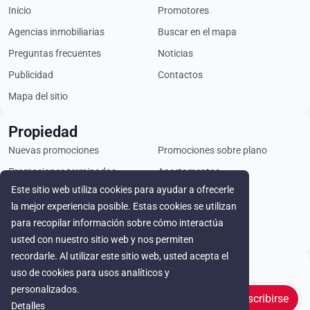
Inicio
Promotores
Agencias inmobiliarias
Buscar en el mapa
Preguntas frecuentes
Noticias
Publicidad
Contactos
Mapa del sitio
Propiedad
Nuevas promociones
Promociones sobre plano
Promociones terminadas
Apartamentos
Este sitio web utiliza cookies para ayudar a ofrecerle
Áticos
Chalets
la mejor experiencia posible. Estas cookies se utilizan
Locales comerciales
Parcelas
para recopilar información sobre cómo interactúa
Alquiler
usted con nuestro sitio web y nos permiten
recordarle. Al utilizar este sitio web, usted acepta el
Stay in touch
uso de cookies para usos analíticos y
personalizados.
Suscribirse
Detalles