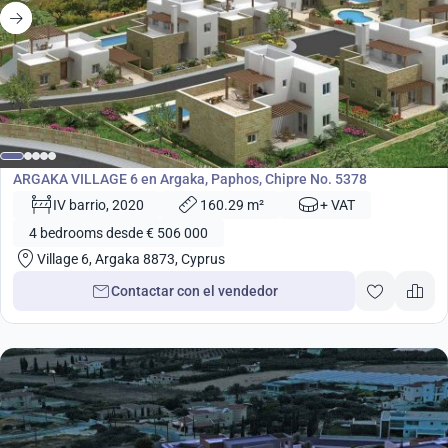
desde
506 000
€
Desarrollo
ARGAKA VILLAGE 6 en Argaka, Paphos, Chipre No. 5378
IV barrio, 2020
160.29 m²
+ VAT
4 bedrooms desde € 506 000
Village 6, Argaka 8873, Cyprus
Contactar con el vendedor