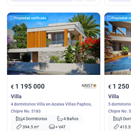
Propiedad verificada
Propiedad ve
1 195 000
1 250
€
€
Villa
Villa
4 dormitorios Villa en Azalea Villas Paphos,
5 dormitorio
Chipre No. 5183
Chipre No. 
4 Dormitorios
4 Baños
5 Dor
394.5 m²
+ VAT
413.3