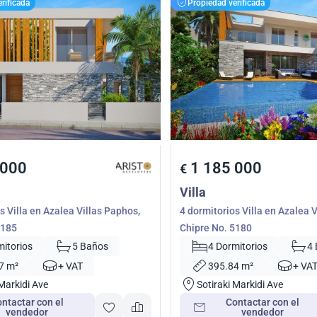
rificada
Propiedad verificada
 000
1 185 000
€
Villa
s Villa en Azalea Villas Paphos,
4 dormitorios Villa en Azalea 
5185
Chipre No. 5180
mitorios
5 Baños
4 Dormitorios
4
7 m²
+ VAT
395.84 m²
+ VA
 Markidi Ave
Sotiraki Markidi Ave
ntactar con el
Contactar con el
vendedor
vendedor