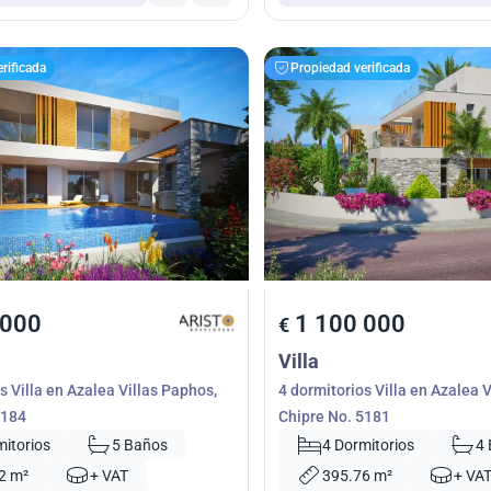
rificada
Propiedad verificada
 000
1 100 000
€
Villa
s Villa en Azalea Villas Paphos,
4 dormitorios Villa en Azalea 
5184
Chipre No. 5181
mitorios
5 Baños
4 Dormitorios
4
2 m²
+ VAT
395.76 m²
+ VA