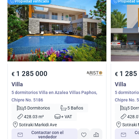
Propiedad verificada
Propiedad ve
1 285 000
1 285
€
€
Villa
Villa
5 dormitorios Villa en Azalea Villas Paphos,
5 dormitorio
Chipre No. 5186
Chipre No. 
5 Dormitorios
5 Baños
5 Dor
428.03 m²
+ VAT
428.0
Sotiraki Markidi Ave
Sotiraki
Contactar con el
Co
vendedor