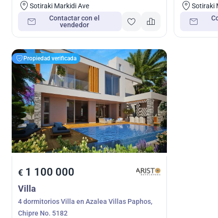
Sotiraki Markidi Ave
Sotiraki
Contactar con el
Co
vendedor
Propiedad verificada
1 100 000
€
Villa
4 dormitorios Villa en Azalea Villas Paphos,
Chipre No. 5182