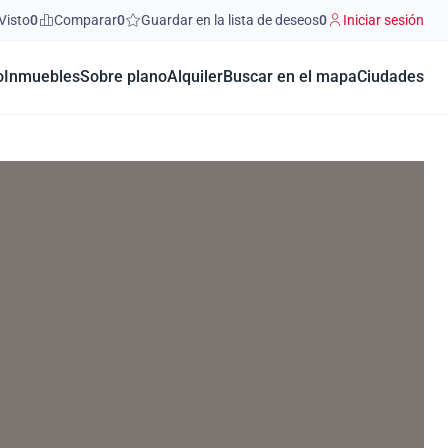
Visto
0
Comparar
0
Guardar en la lista de deseos
0
Iniciar sesión
o
Inmuebles
Sobre plano
Alquiler
Buscar en el mapa
Ciudades