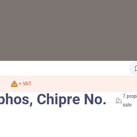
+ VAT
phos, Chipre No.
7 prop
sale