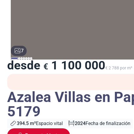
7
desde
1 100 000
€
€ 2 788 por m²
Azalea Villas en Pa
5179
394.5 m²
Espacio vital
2024
Fecha de finalización