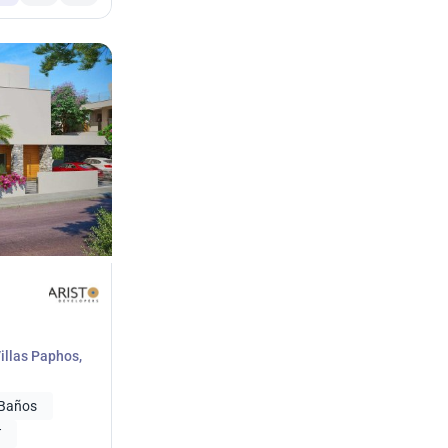
Villas Paphos,
 Baños
T