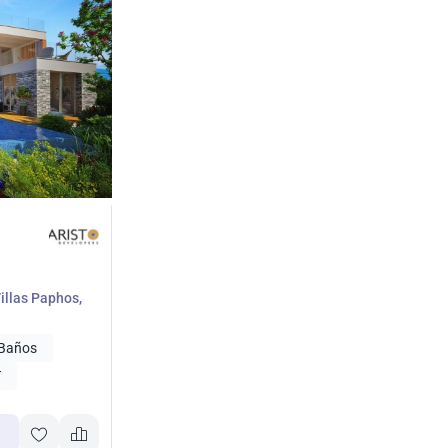
Villas Paphos,
 Baños
T