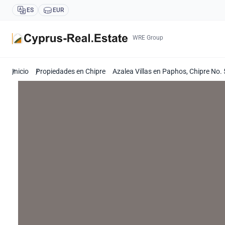
ES
EUR
WRE Group
Inicio
Propiedades en Chipre
Azalea Villas en Paphos, Chipre No.