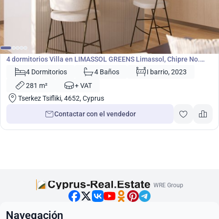
1 860 000
€
Villa
4 dormitorios Villa en LIMASSOL GREENS Limassol, Chipre No.
5300
4 Dormitorios
4 Baños
I barrio, 2023
281 m²
+ VAT
Tserkez Tsifliki, 4652, Cyprus
Contactar con el vendedor
WRE Group
Navegación