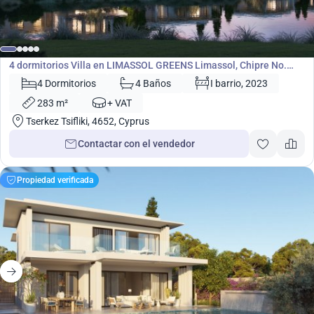
1 830 000
€
Villa
4 dormitorios Villa en LIMASSOL GREENS Limassol, Chipre No.
5297
4 Dormitorios
4 Baños
I barrio, 2023
283 m²
+ VAT
Tserkez Tsifliki, 4652, Cyprus
Contactar con el vendedor
Propiedad verificada