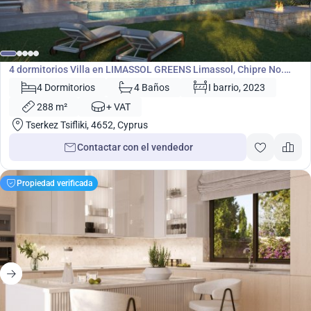
1 680 000
€
Villa
4 dormitorios Villa en LIMASSOL GREENS Limassol, Chipre No.
5299
4 Dormitorios
4 Baños
I barrio, 2023
288 m²
+ VAT
Tserkez Tsifliki, 4652, Cyprus
Contactar con el vendedor
Propiedad verificada