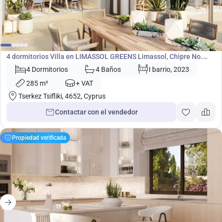
1 790 000
€
Villa
4 dormitorios Villa en LIMASSOL GREENS Limassol, Chipre No.
5302
4 Dormitorios
4 Baños
I barrio, 2023
285 m²
+ VAT
Tserkez Tsifliki, 4652, Cyprus
Contactar con el vendedor
Propiedad verificada