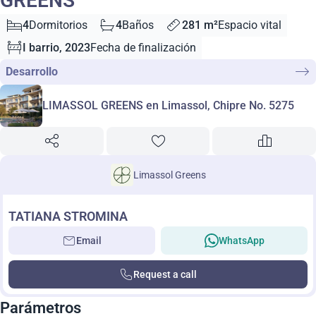
GREENS
4
Dormitorios
4
Baños
281 m²
Espacio vital
I barrio, 2023
Fecha de finalización
Desarrollo
LIMASSOL GREENS en Limassol, Chipre No. 5275
Limassol Greens
TATIANA STROMINA
Email
WhatsApp
Request a call
Parámetros