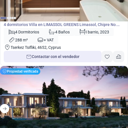
2 020 000
€
Villa
4 dormitorios Villa en LIMASSOL GREENS Limassol, Chipre No.
5301
4 Dormitorios
4 Baños
I barrio, 2023
288 m²
+ VAT
Tserkez Tsifliki, 4652, Cyprus
Contactar con el vendedor
Propiedad verificada