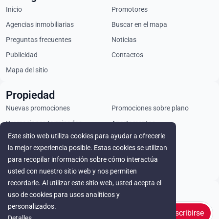
Inicio
Promotores
Agencias inmobiliarias
Buscar en el mapa
Preguntas frecuentes
Noticias
Publicidad
Contactos
Mapa del sitio
Propiedad
Nuevas promociones
Promociones sobre plano
Promociones terminadas
Apartamentos
Este sitio web utiliza cookies para ayudar a ofrecerle
Áticos
Chalets
la mejor experiencia posible. Estas cookies se utilizan
Locales comerciales
Parcelas
para recopilar información sobre cómo interactúa
Alquiler
usted con nuestro sitio web y nos permiten
recordarle. Al utilizar este sitio web, usted acepta el
Stay in touch
uso de cookies para usos analíticos y
personalizados.
Suscribirse
Detalles