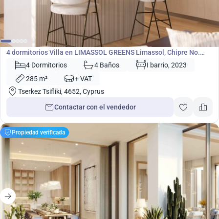
1 660 000
€
Villa
4 dormitorios Villa en LIMASSOL GREENS Limassol, Chipre No.
19501
4 Dormitorios
4 Baños
I barrio, 2023
285 m²
+ VAT
Tserkez Tsifliki, 4652, Cyprus
Contactar con el vendedor
Propiedad verificada