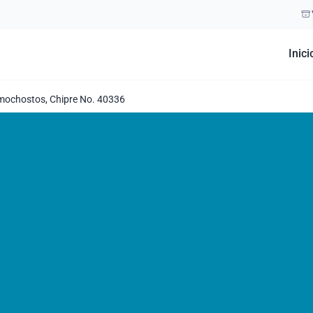
Inici
mmochostos, Chipre No. 40336