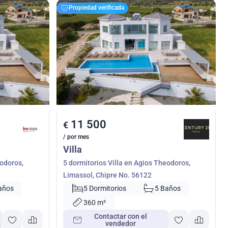
Propiedad verificada
11 500
€
/ por mes
Villa
eodoros,
5 dormitorios Villa en Agios Theodoros,
Limassol, Chipre No. 56122
años
5 Dormitorios
5 Baños
360 m²
Contactar con el
vendedor