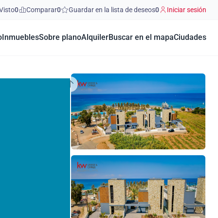
Visto
0
Comparar
0
Guardar en la lista de deseos
0
Iniciar sesión
o
Inmuebles
Sobre plano
Alquiler
Buscar en el mapa
Ciudades