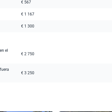
€ 567
€ 1 167
€ 1 300
en el
€ 2 750
fuera
€ 3 250