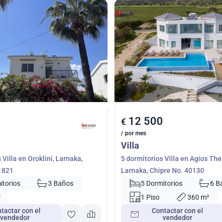
12 500
€
/ por mes
Villa
 Villa en Oroklini, Larnaka,
5 dormitorios Villa en Agios Th
1821
Larnaka, Chipre No. 40130
itorios
3 Baños
5 Dormitorios
6 B
²
1 Piso
360 m²
tactar con el
Contactar con el
vendedor
vendedor