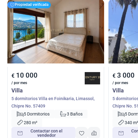
Propiedad verificada
10 000
3 000
€
€
/ por mes
/ por mes
Villa
Villa
5 dormitorios Villa en Foinikaria, Limassol,
5 dormitorios
Chipre No. 57409
Chipre No. 5
5 Dormitorios
3 Baños
5 Dorm
280 m²
340 m
Contactar con el
Con
vendedor