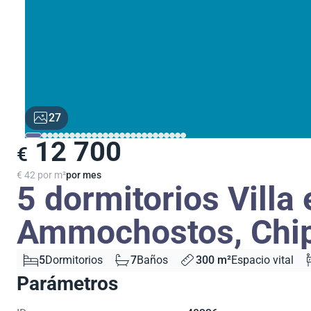
27
12 700
€
€ 42 por m²
por mes
5 dormitorios Villa 
Ammochostos, Chip
5
Dormitorios
7
Baños
300 m²
Espacio vital
Parámetros