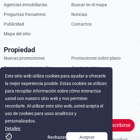
Agencias inmobiliarias
Buscar en el mapa
Preguntas frecuentes
Noticias
Publicidad
Contactos
Mapa del sitio
Propiedad
Nuevas promociones
Promociones sobre plano
Promociones terminadas
Apartamentos
Este sitio web utiliza cookies para ayudar a ofrecerle
Áticos
Chalets
la mejor experiencia posible. Estas cookies se utilizan
Locales comerciales
Parcelas
para recopilar información sobre cómo interactúa
Alquiler
usted con nuestro sitio web y nos permiten
recordarle. Al utilizar este sitio web, usted acepta el
Stay in touch
uso de cookies para usos analíticos y
personalizados.
Suscribirse
Detalles
Rechazar
Aceptar
© Cyprus Realestate 2026. ¡Todos los derechos reservados!