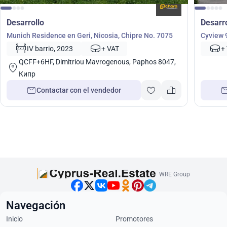
Desarrollo
Desarr
Munich Residence en Geri, Nicosia, Chipre No. 7075
Cyview 9
IV barrio, 2023
+ VAT
+
QCFF+6HF, Dimitriou Mavrogenous, Paphos 8047,
Кипр
Contactar con el vendedor
WRE Group
Navegación
Inicio
Promotores