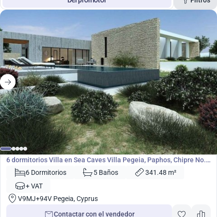
Del promotor
Espacio vital
Precio
Buscar
2 800 000
€
Villa
6 dormitorios Villa en Sea Caves Villa Pegeia, Paphos, Chipre No.
50794
6 Dormitorios
5 Baños
341.48 m²
+ VAT
V9MJ+94V Pegeia, Cyprus
Contactar con el vendedor