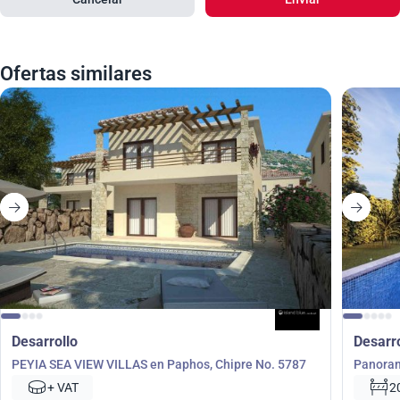
Ofertas similares
Desarrollo
Desarr
PEYIA SEA VIEW VILLAS en Paphos, Chipre No. 5787
Panoram
+ VAT
2