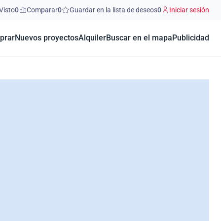
Visto
0
Comparar
0
Guardar en la lista de deseos
0
Iniciar sesión
prar
Nuevos proyectos
Alquiler
Buscar en el mapa
Publicidad