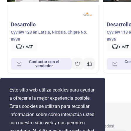
Desarrollo
Desarroll
Cyview 123 en Latsia, Nicosia, Chipre No.
Cyview 118 en
8938
8936
+ VAT
+ VAT
Contactar con el
Con
vendedor
Este sitio web utiliza cookies para ayudar
a ofrecerle la mejor experiencia posible.
Estas cookies se utilizan para recopilar
información sobre cómo interactúa usted
WRE Group
con nuestro sitio web y nos permiten
© Cyprus Realestate 2026. ¡Todos los derechos reservados!
recordarle. Al utilizar este sitio web, usted