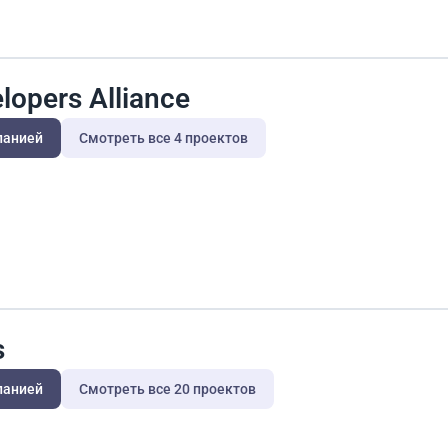
lopers Alliance
панией
Смотреть все 4 проектов
s
панией
Смотреть все 20 проектов