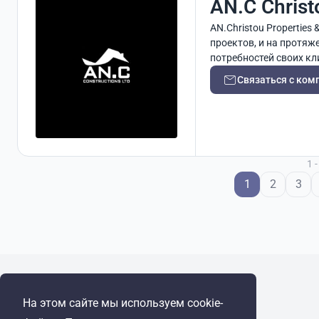
AN.C Christ
AN.Christou Properties
проектов, и на протяж
потребностей своих кл
работы.
Связаться с ком
1 
1
2
3
WRE Group
На этом сайте мы используем cookie-
© Cyprus Realestate 2026. Все права защищены!