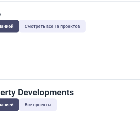
p
панией
Смотреть все 18 проектов
perty Developments
панией
Все проекты