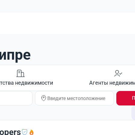
ипре
тства недвижимости
Агенты недвижи
П
lopers