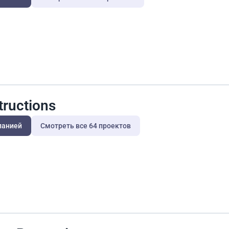
tructions
панией
Смотреть все 64 проектов