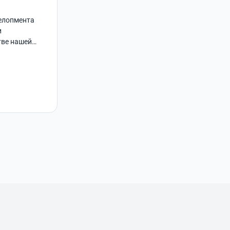
велопмента
и
тве нашей