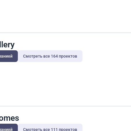
lery
панией
Смотреть все 164 проектов
Homes
панией
Смотреть все 111 проектов