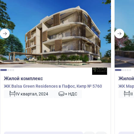
Жилой комплекс
Жилой
ЖК Balsa Green Residences в Пафос, Кипр № 5760
ЖК Mapl
IV квартал, 2024
+ НДС
I