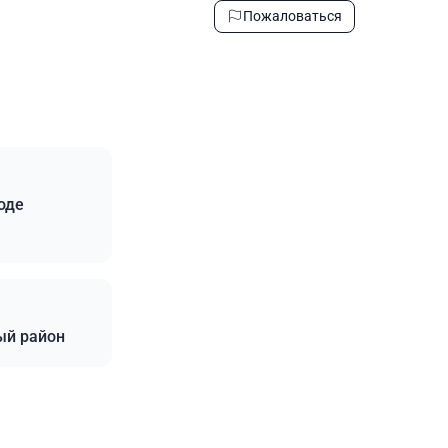
Пожаловаться
оде
ый район