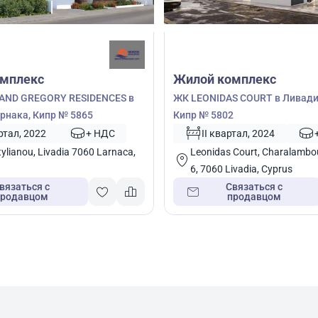
мплекс
Жилой комплекс
 AND GREGORY RESIDENCES в
ЖК LEONIDAS COURT в Ливади
рнака, Кипр № 5865
Кипр № 5802
ртал, 2022
+ НДС
II квартал, 2024
ylianou, Livadia 7060 Larnaca,
Leonidas Court, Charalambou
6, 7060 Livadia, Cyprus
вязаться с
Связаться с
продавцом
продавцом