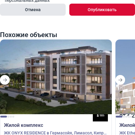
персональных данных
Отмена
Опубликовать
Похожие объекты
от
2
€
Жилой комплекс
Жилой
ЖК ONYX RESIDENCE в Гермасойя, Лимасол, Кипр
ЖК Ethe