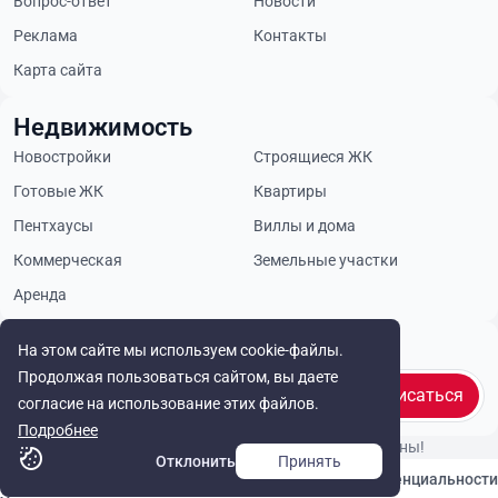
Вопрос-ответ
Новости
Реклама
Контакты
Карта сайта
Недвижимость
Новостройки
Строящиеся ЖК
Готовые ЖК
Квартиры
Пентхаусы
Виллы и дома
Коммерческая
Земельные участки
Аренда
Будьте в курсе
На этом сайте мы используем cookie-файлы.
Продолжая пользоваться сайтом, вы даете
Подписаться
согласие на использование этих файлов.
Подробнее
© Cyprus Realestate 2026. Все права защищены!
Отклонить
Принять
Связаться с нами
Политика конфиденциальности