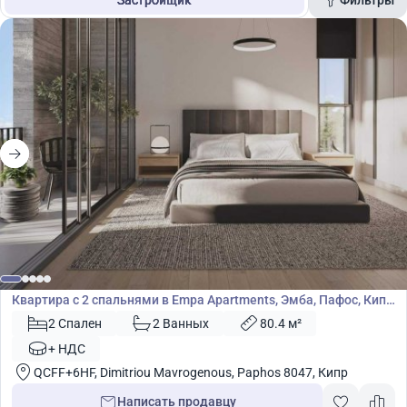
Застройщик
Площадь
Цена
Поиск
355 000
€
Квартира
Квартира с 2 спальнями в Empa Apartments, Эмба, Пафос, Кипр
№ 50802
2 Спален
2 Ванных
80.4 м²
+ НДС
QCFF+6HF, Dimitriou Mavrogenous, Paphos 8047, Кипр
Написать продавцу