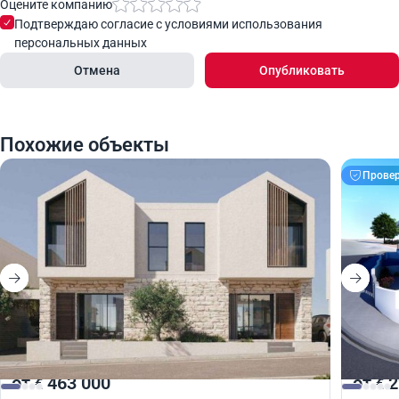
Оцените компанию
Подтверждаю согласие с условиями использования
персональных данных
Отмена
Опубликовать
Похожие объекты
Прове
от
463 000
от
2
€
€