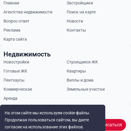
Главная
Застройщики
Агентства недвижимости
Поиск на карте
Вопрос-ответ
Новости
Реклама
Контакты
Карта сайта
Недвижимость
Новостройки
Строящиеся ЖК
Готовые ЖК
Квартиры
Пентхаусы
Виллы и дома
Коммерческая
Земельные участки
Аренда
Будьте в курсе
На этом сайте мы используем cookie-файлы.
Продолжая пользоваться сайтом, вы даете
Подписаться
согласие на использование этих файлов.