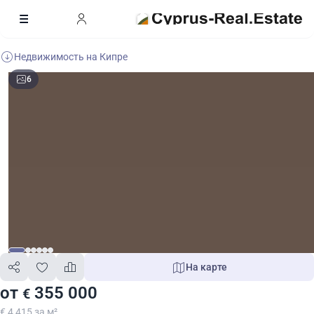
Недвижимость на Кипре
6
На карте
от
355 000
€
€ 4 415 за м²