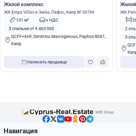
Жилой комплекс
Жилой
ЖК Empa Villas в Эмба, Пафос, Кипр № 50799
ЖК Petr
131 м²
+ НДС
2
3 спальни от € 463 000
2 спа
QCFF+6HF, Dimitriou Mavrogenous, Paphos 8047,
3 спа
Кипр
QCFF
Кип
Написать продавцу
WRE Group
Навигация