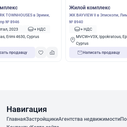
мплекс
Жилой комплекс
ARK TOWNHOUSES в Эрими,
ЖК BAYVIEW II в Эпископи, Ли
пр № 8946
№ 8940
артал, 2023
+ НДС
+ НДС
ias, Erimi 4630, Cyprus
MVCW+V3X, Ippokratous, Epi
Cyprus
сать продавцу
Написать продавцу
Навигация
Главная
Застройщики
Агентства недвижимости
По