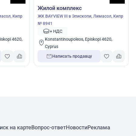
Жилой комплекс
масол, Кипр
ЖК BAYVIEW III в Эпископи, Лимасол, Кипр
№ 8941
+ НДС
skopi 4620,
Konstantinoupoleos, Episkopi 4620,
Cyprus
Написать продавцу
иск на карте
Вопрос-ответ
Новости
Реклама