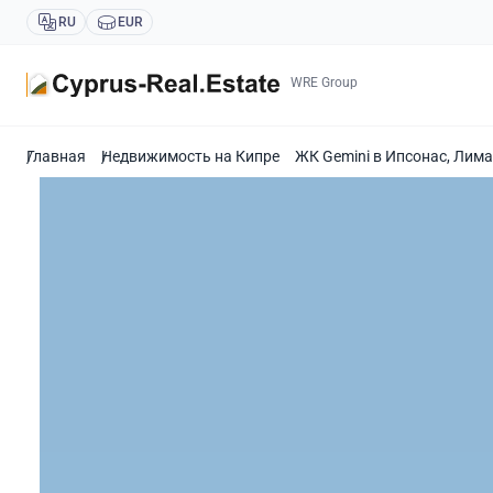
RU
EUR
WRE Group
Главная
Недвижимость на Кипре
ЖК Gemini в Ипсонас, Лима