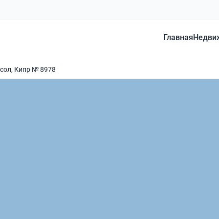
Главная
Недви
сол, Кипр № 8978