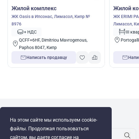
Жилой комплекс
Жилой ко
ЖК Oasis в Ипсонас, Лимасол, Кипр №
ЖК ERIMI P
8976
Лимасол, Ки
+ НДС
III кв
QCFF+6HF, Dimitriou Mavrogenous,
Portogall
Paphos 8047, Кипр
Написать продавцу
Напи
WRE Group
На этом сайте мы используем cookie-
© Cyprus Realestate 2026. Все права защищены!
файлы. Продолжая пользоваться
сайтом, вы даете согласие на