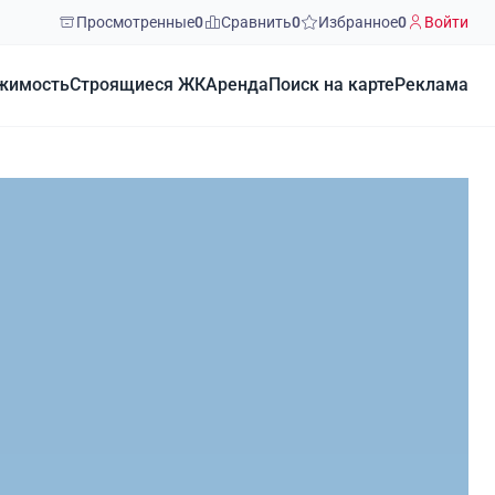
Просмотренные
0
Сравнить
0
Избранное
0
Войти
жимость
Строящиеся ЖК
Аренда
Поиск на карте
Реклама