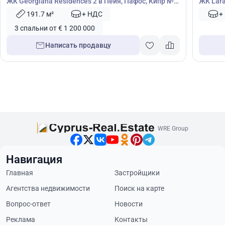
ЖК Georgiana Residences 2 в Пейя, Пафос, Кипр №
ЖК Lara
22293
191.7 м²
+ НДС
+
3 спальни от € 1 200 000
Написать продавцу
WRE Group
Навигация
Главная
Застройщики
Агентства недвижимости
Поиск на карте
Вопрос-ответ
Новости
Реклама
Контакты