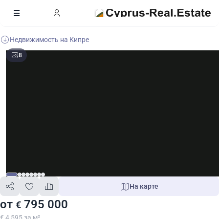
Недвижимость на Кипре
8
На карте
от
795 000
€
€ 4 595 за м²