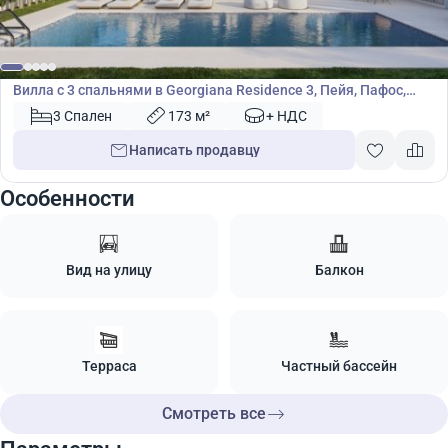
795 000
€
Вилла
Вилла с 3 спальнями в Georgiana Residence 3, Пейя, Пафос,
Кипр № 22292
3 Спален
173 м²
+ НДС
Написать продавцу
Особенности
Вид на улицу
Балкон
Терраса
Частный бассейн
Смотреть все