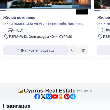
Жилой комплекс
Жилой
ЖК GERMASOGEIA VIEW 2 в Гермасойя, Лимасол,
ЖК KIN
Кипр № 5758
Гермас
+ НДС
I
P3FM+W4X, Germasogeia 4044, CYPRUS
P38P
Написать продавцу
WRE Group
Навигация