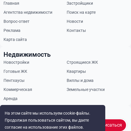
Главная
Застройщики
Агентства недвижимости
Поиск на карте
Вопрос-ответ
Новости
Реклама
Контакты
Карта сайта
Недвижимость
Новостройки
Строящиеся ЖК
Готовые ЖК
Квартиры
Пентхаусы
Виллы и дома
Коммерческая
Земельные участки
Аренда
Будьте в курсе
На этом сайте мы используем cookie-файлы.
Продолжая пользоваться сайтом, вы даете
Подписаться
согласие на использование этих файлов.