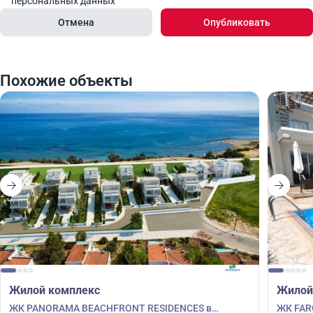
персональных данных
Отмена
Опубликовать
Похожие объекты
Жилой комплекс
Жилой
ЖК PANORAMA BEACHFRONT RESIDENCES в
ЖК FAR