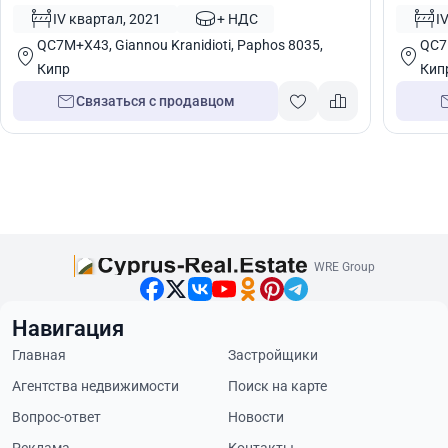
Перволия, Ларнака, Кипр № 5874
Ларнак
IV квартал, 2021
+ НДС
I
QC7M+X43, Giannou Kranidioti, Paphos 8035,
QC7M
Кипр
Кип
Связаться с продавцом
WRE Group
Навигация
Главная
Застройщики
Агентства недвижимости
Поиск на карте
Вопрос-ответ
Новости