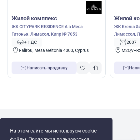
Жилой комплекс
Жилой ко
ЖК CITYPARK RESIDENCE A в Меса
ЖК Krenia &a
Гитонья, Лимасол, Кипр № 7053
Лимассол, Л
+ НДС
2007
Falirou, Mesa Geitonia 4003, Cyprus
M2QV+R32
Написать продавцу
Напи
WRE Group
На этом сайте мы используем cookie-
© Cyprus Realestate 2026. Все права защищены!
файлы. Продолжая пользоваться