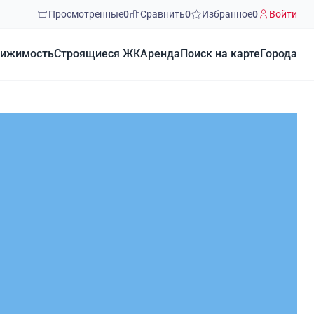
Просмотренные
0
Сравнить
0
Избранное
0
Войти
ижимость
Строящиеся ЖК
Аренда
Поиск на карте
Города