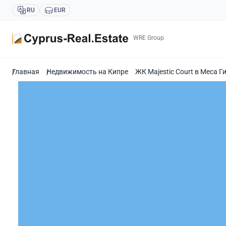
RU
EUR
WRE Group
Главная
Недвижимость на Кипре
ЖК Majestic Court в Меса 