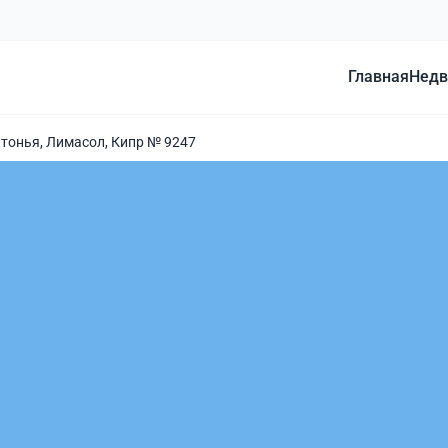
Главная
Недв
Гитонья, Лимасол, Кипр № 9247