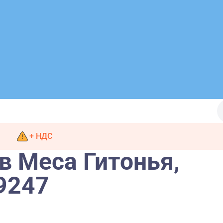
+ НДС
 в Меса Гитонья,
9247