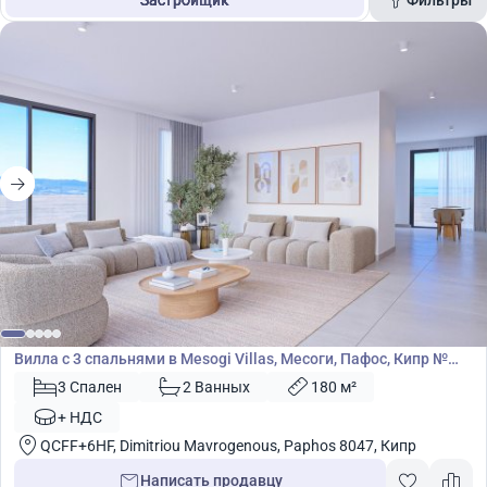
Застройщик
Площадь
Цена
Поиск
480 000
€
Вилла
Вилла с 3 спальнями в Mesogi Villas, Месоги, Пафос, Кипр №
50770
3 Спален
2 Ванных
180 м²
+ НДС
QCFF+6HF, Dimitriou Mavrogenous, Paphos 8047, Кипр
Написать продавцу