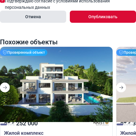
Подтверждаю согласие с условиями использования
персональных данных
Отмена
Опубликовать
Похожие объекты
Проверенный объект
Прове
от
252 000
от
3
€
€
Жилой комплекс
Жилой