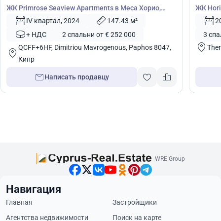
ЖК Primrose Seaview Apartments в Меса Хорио,
ЖК Hori
Пафос, Кипр № 5413
IV квартал, 2024
147.43 м²
2
+ НДС
2 спальни от € 252 000
3 спа
QCFF+6HF, Dimitriou Mavrogenous, Paphos 8047,
Ther
Кипр
Написать продавцу
WRE Group
Навигация
Главная
Застройщики
Агентства недвижимости
Поиск на карте