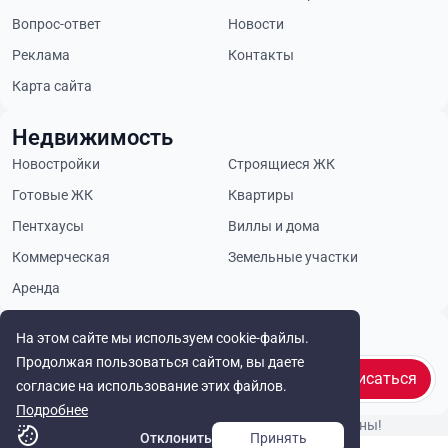
Вопрос-ответ
Новости
Реклама
Контакты
Карта сайта
Недвижимость
Новостройки
Строящиеся ЖК
Готовые ЖК
Квартиры
Пентхаусы
Виллы и дома
Коммерческая
Земельные участки
Аренда
Будьте в курсе
На этом сайте мы используем cookie-файлы.
Продолжая пользоваться сайтом, вы даете
Подписаться
согласие на использование этих файлов.
Подробнее
© Cyprus Realestate 2026. Все права защищены!
Отклонить
Принять