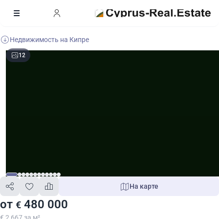
Недвижимость на Кипре
12
На карте
от
480 000
€
€ 2 667 за м²