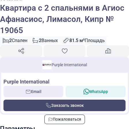
Квартира с 2 спальнями в Агиос
Афанасиос, Лимасол, Кипр №
19065
2
Спален
2
Ванных
81.5 м²
Площадь
Purple International
Purple International
Email
WhatsApp
Заказать звонок
Пожаловаться
Параметры