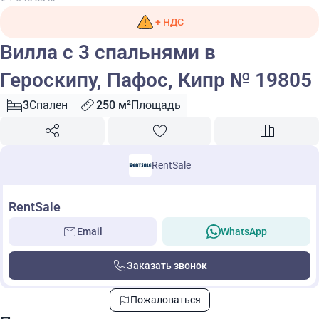
+ НДС
Вилла с 3 спальнями в
Героскипу, Пафос, Кипр № 19805
3
Спален
250 м²
Площадь
RentSale
RentSale
Email
WhatsApp
Заказать звонок
Пожаловаться