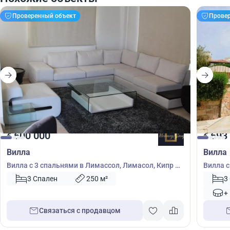
Проверенный объект
Прове
600 000
693
€
€
Вилла
Вилла
Вилла с 3 спальнями в Лимассол, Лимасол, Кипр №
Вилла с
38380
Кипр №
3 Спален
250 м²
3
+
Связаться с продавцом