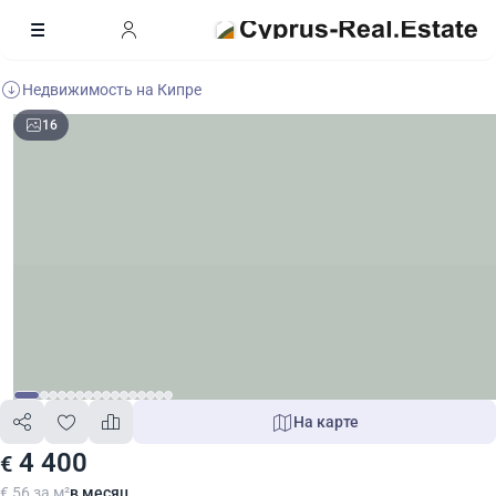
Недвижимость на Кипре
16
На карте
4 400
€
€ 56 за м²
в месяц