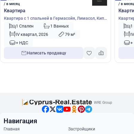
/ в месяц
/ в меся
Квартира
Кварт
Квартира с 1 спальней в Гермасойя, Лимасол, Кипр
Квартир
№ 55175
1 Спален
1 Ванных
1
IV квартал, 2026
79 м²
I
+ НДС
+
Написать продавцу
WRE Group
Навигация
Главная
Застройщики