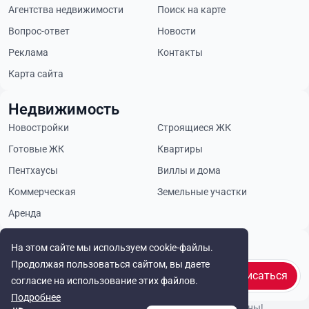
Агентства недвижимости
Поиск на карте
Вопрос-ответ
Новости
Реклама
Контакты
Карта сайта
Недвижимость
Новостройки
Строящиеся ЖК
Готовые ЖК
Квартиры
Пентхаусы
Виллы и дома
Коммерческая
Земельные участки
Аренда
Будьте в курсе
На этом сайте мы используем cookie-файлы.
Продолжая пользоваться сайтом, вы даете
Подписаться
согласие на использование этих файлов.
Подробнее
© Cyprus Realestate 2026. Все права защищены!