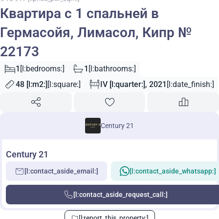
Квартира с 1 спальней в
Гермасойя, Лимасол, Кипр №
22173
1
[l:bedrooms:]
1
[l:bathrooms:]
48 [l:m2:]
[l:square:]
IV [l:quarter:], 2021
[l:date_finish:]
Century 21
Century 21
[l:contact_aside_email:]
[l:contact_aside_whatsapp:]
[l:contact_aside_request_call:]
[l:report_this_property:]