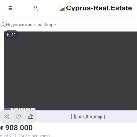
Недвижимость на Кипре
11
[l:on_the_map:]
908 000
€
€ 18 917 [l:price_per_sqm:]