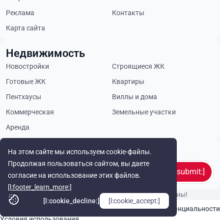
Реклама
Контакты
Карта сайта
Недвижимость
Новостройки
Строящиеся ЖК
Готовые ЖК
Квартиры
Пентхаусы
Виллы и дома
Коммерческая
Земельные участки
Аренда
[l:footer_subscribe_title:]
На этом сайте мы используем cookie-файлы.
Продолжая пользоваться сайтом, вы даете
[l:footer_subscribe_submit:]
согласие на использование этих файлов.
[l:footer_learn_more:]
© Cyprus Realestate 2026. Все права защищены!
[l:cookie_decline:]
[l:cookie_accept:]
[l:footer_contact_us:]
Политика конфиденциальности
Условия использования