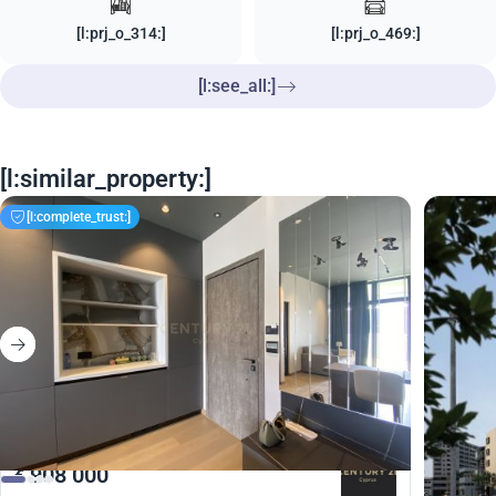
[l:prj_o_314:]
[l:prj_o_469:]
[l:see_all:]
[l:similar_property:]
[l:complete_trust:]
908 000
379
€
€