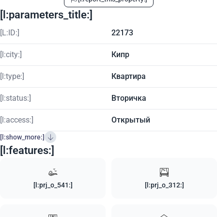
[l:parameters_title:]
[L:ID:]
22173
[l:city:]
Кипр
[l:type:]
Квартира
[l:status:]
Вторичка
[l:access:]
Открытый
[l:show_more:]
[l:features:]
[l:prj_o_541:]
[l:prj_o_312:]