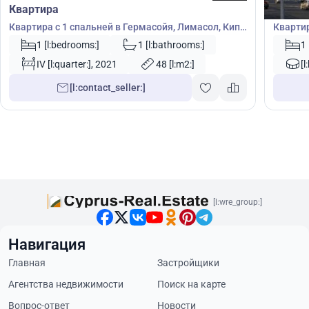
Квартира
Кварт
Квартира с 1 спальней в Гермасойя, Лимасол, Кипр
Квартир
№ 20136
№ 4191
1 [l:bedrooms:]
1 [l:bathrooms:]
1
IV [l:quarter:], 2021
48 [l:m2:]
[l
[l:contact_seller:]
[l:wre_group:]
Навигация
Главная
Застройщики
Агентства недвижимости
Поиск на карте
Вопрос-ответ
Новости