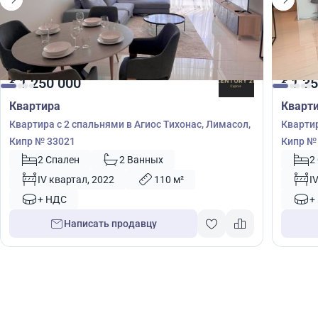
1 250 000
1 35
€
€
Квартира
Кварт
Квартира с 2 спальнями в Агиос Тихонас, Лимасол,
Квартир
Кипр № 33021
Кипр №
2 Спален
2 Ванных
2
IV квартал, 2022
110 м²
I
+ НДС
+
Написать продавцу