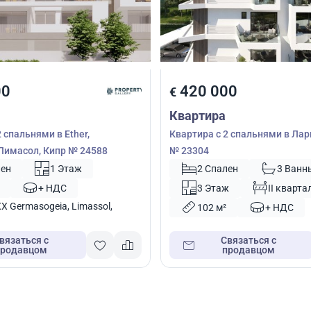
00
420 000
€
Квартира
 спальнями в Ether,
Квартира с 2 спальнями в Лар
Лимасол, Кипр № 24588
№ 23304
лен
1 Этаж
2 Спален
3 Ванн
+ НДС
3 Этаж
II кварта
 Germasogeia, Limassol,
102 м²
+ НДС
вязаться с
Связаться с
продавцом
продавцом