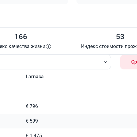
166
53
екс качества жизни
Индекс стоимости про
Ср
Larnaca
€ 796
€ 599
€ 1 475