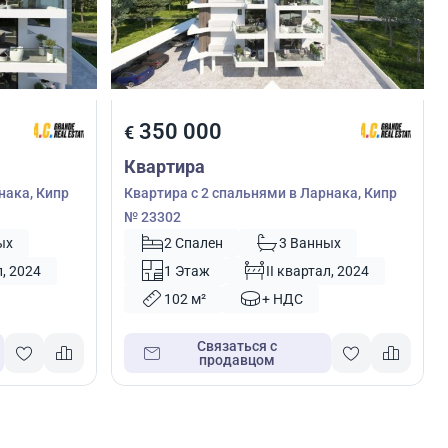
350 000
€
Квартира
нака, Кипр
Квартира с 2 спальнями в Ларнака, Кипр
№ 23302
ых
2 Спален
3 Ванных
л, 2024
1 Этаж
II квартал, 2024
102 м²
+ НДС
Связаться с
продавцом