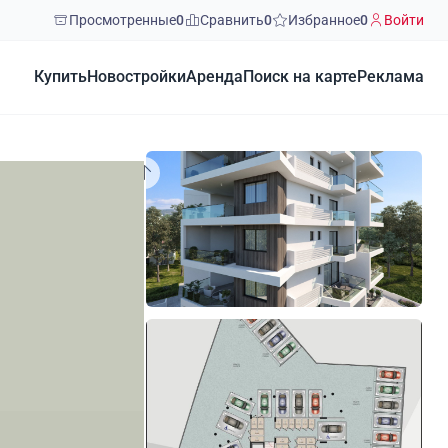
Просмотренные
0
Сравнить
0
Избранное
0
Войти
Купить
Новостройки
Аренда
Поиск на карте
Реклама