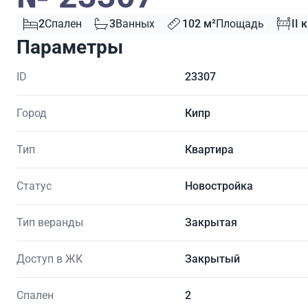
2
Спален
3
Ванных
102 м²
Площадь
II 
Параметры
ID
23307
Город
Кипр
Тип
Квартира
Статус
Новостройка
Тип веранды
Закрытая
Доступ в ЖК
Закрытый
Спален
2