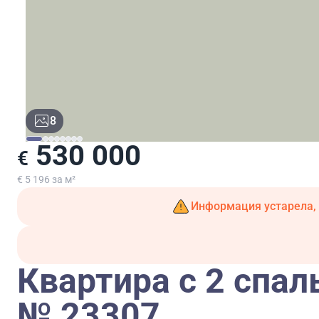
8
530 000
€
€ 5 196 за м²
Информация устарела, 
Квартира с 2 спал
№ 23307