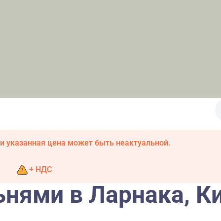
и указанная цена может быть неактуальной.
+ НДС
ьнями в Ларнака, К