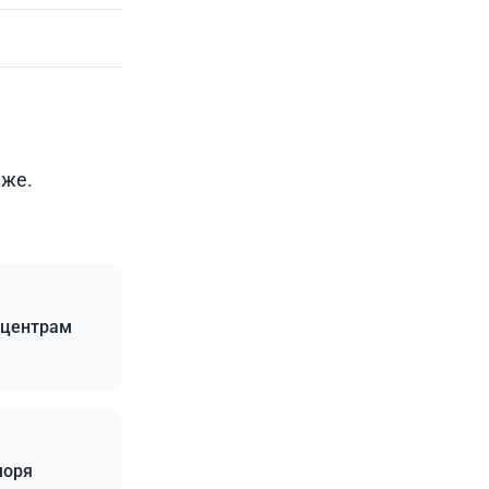
аже.
 центрам
моря