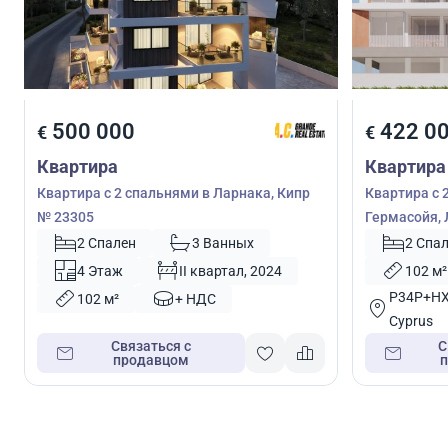
500 000
422 0
€
€
Квартира
Квартира
Квартира с 2 спальнями в Ларнака, Кипр
Квартира с 2
№ 23305
Гермасойя, 
2 Спален
3 Ванных
2 Спа
4 Этаж
II квартал, 2024
102 м²
P34P+HXX
102 м²
+ НДС
Cyprus
Связаться с
С
продавцом