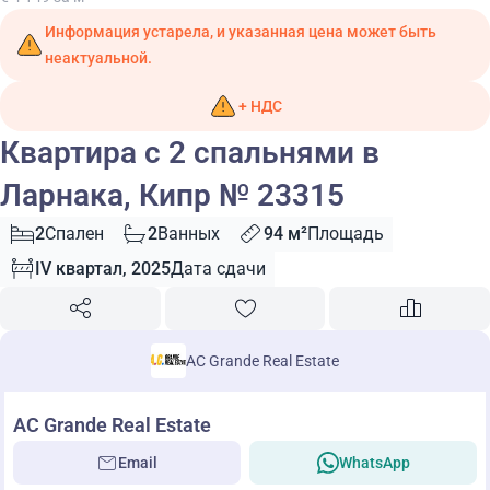
Информация устарела, и указанная цена может быть
неактуальной.
+ НДС
Квартира с 2 спальнями в
Ларнака, Кипр № 23315
2
Спален
2
Ванных
94 м²
Площадь
IV квартал, 2025
Дата сдачи
AC Grande Real Estate
AC Grande Real Estate
Email
WhatsApp