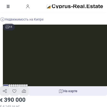
Недвижимость на Кипре
11
На карте
390 000
€
€ 4 149 за м²