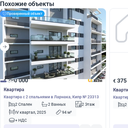
Похожие объекты
Проверенный объект
380 000
375
€
€
Квартира
Кварт
Квартира с 2 спальнями в Ларнака, Кипр № 23313
Квартир
2 Спален
2 Ванных
2 Этаж
2
IV квартал, 2025
94 м²
+ НДС