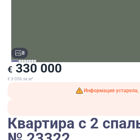
8
330 000
€
€ 3 056 за м²
Информация устарела, 
Квартира с 2 спал
№ 23322