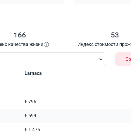
166
53
екс качества жизни
Индекс стоимости про
Ср
Larnaca
€ 796
€ 599
€ 1 475