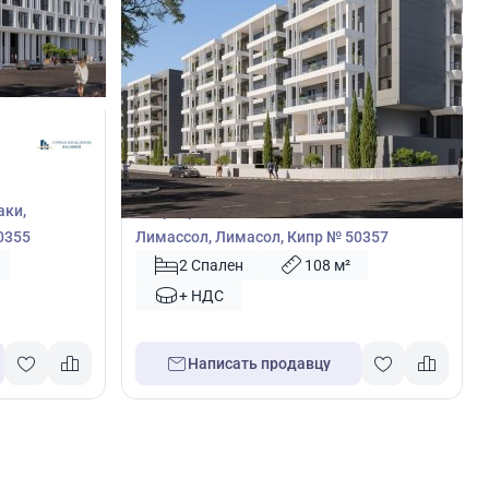
417 000
€
Квартира
аки,
Квартира с 2 спальнями в Закаки,
0355
Лимассол, Лимасол, Кипр № 50357
2 Спален
108 м²
+ НДС
Написать продавцу