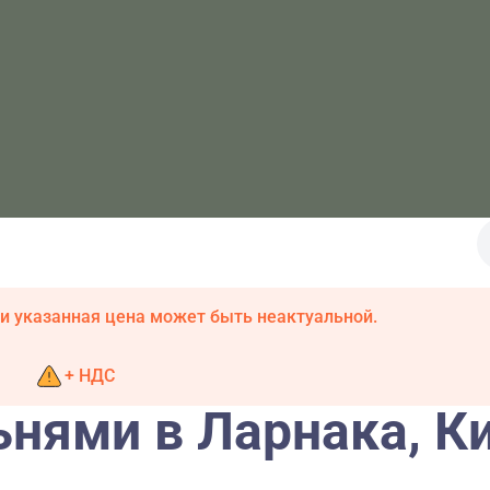
и указанная цена может быть неактуальной.
+ НДС
ьнями в Ларнака, К