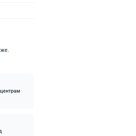
аже.
 центрам
д