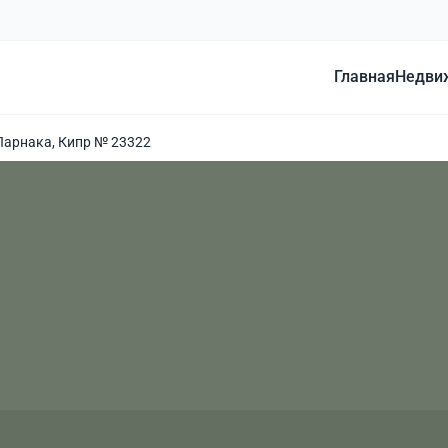
Главная
Недви
Ларнака, Кипр № 23322