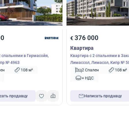
00
376 000
€
Квартира
2 спальнями в Гермасойя,
Квартира с 2 спальнями в Зак
пр № 4963
Лимассол, Лимасол, Кипр № 5
лен
108 м²
2 Спален
108 м²
+ НДС
сать продавцу
Написать продавцу