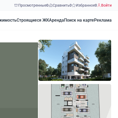
Просмотренные
0
Сравнить
0
Избранное
0
Войти
жимость
Строящиеся ЖК
Аренда
Поиск на карте
Реклама