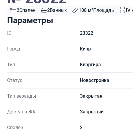
2
Спален
2
Ванных
108 м²
Площадь
IV 
Параметры
ID
23322
Город
Кипр
Тип
Квартира
Статус
Новостройка
Тип веранды
Закрытая
Доступ в ЖК
Закрытый
Спален
2