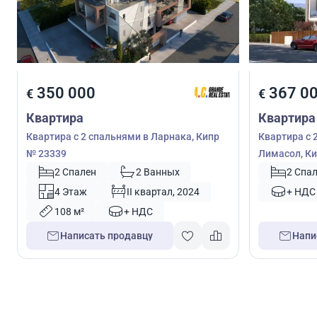
350 000
367 0
€
€
Квартира
Квартира
Квартира с 2 спальнями в Ларнака, Кипр
Квартира с 
№ 23339
Лимасол, Ки
2 Спален
2 Ванных
2 Спа
4 Этаж
II квартал, 2024
+ НДС
108 м²
+ НДС
Написать продавцу
Напи