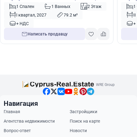
№ 23970
1 Спален
1 Ванных
2 Этаж
1
I квартал, 2027
79.2 м²
I
+ НДС
+
Написать продавцу
WRE Group
Навигация
Главная
Застройщики
Агентства недвижимости
Поиск на карте
Вопрос-ответ
Новости