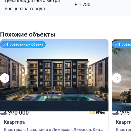
Цена квадратного метра
€ 1 780
вне центра города
Похожие объекты
Проверенный объект
Прове
300 000
205
€
€
Квартира
Кварт
Квартира с 1 спальней в Лимассол, Лимасол, Кипр
Квартир