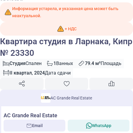
Информация устарела, и указанная цена может быть
неактуальной.
+ НДС
Квартира студия в Ларнака, Кипр
№ 23330
Студия
Спален
1
Ванных
79.4 м²
Площадь
II квартал, 2024
Дата сдачи
AC Grande Real Estate
AC Grande Real Estate
Email
WhatsApp