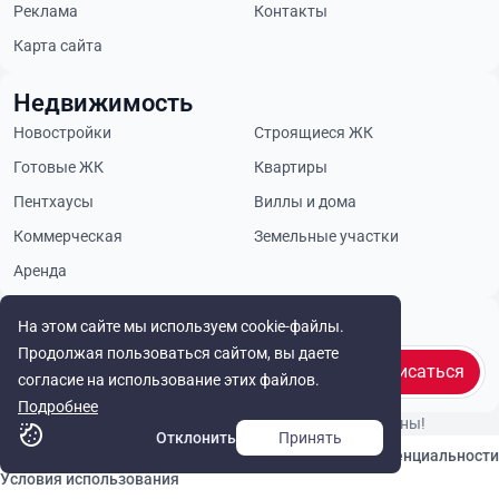
Реклама
Контакты
Карта сайта
Недвижимость
Новостройки
Строящиеся ЖК
Готовые ЖК
Квартиры
Пентхаусы
Виллы и дома
Коммерческая
Земельные участки
Аренда
Будьте в курсе
На этом сайте мы используем cookie-файлы.
Продолжая пользоваться сайтом, вы даете
Подписаться
согласие на использование этих файлов.
Подробнее
© Cyprus Realestate 2026. Все права защищены!
Отклонить
Принять
Связаться с нами
Политика конфиденциальности
Условия использования