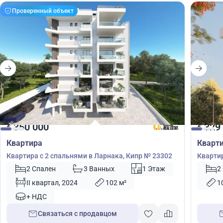
Проверенный объект
350 000
329
€
€
Квартира
Кварт
Квартира с 2 спальнями в Ларнака, Кипр № 23302
Квартир
2 Спален
3 Ванных
1 Этаж
2
II квартал, 2024
102 м²
1
+ НДС
Связаться с продавцом