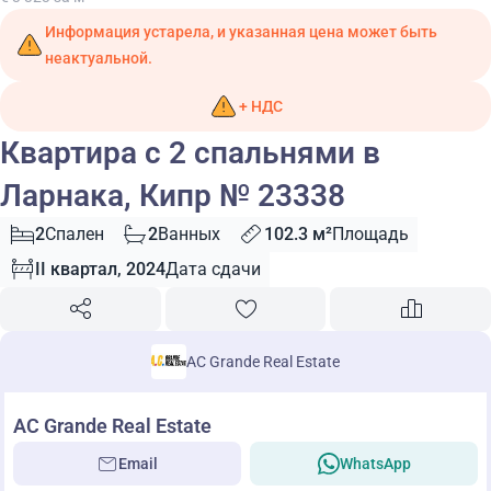
Информация устарела, и указанная цена может быть
неактуальной.
+ НДС
Квартира с 2 спальнями в
Ларнака, Кипр № 23338
2
Спален
2
Ванных
102.3 м²
Площадь
II квартал, 2024
Дата сдачи
AC Grande Real Estate
AC Grande Real Estate
Email
WhatsApp