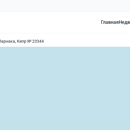
Главная
Недв
Ларнака, Кипр № 23344