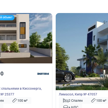
й объект
00
260 000
€
Квартира
2 спальнями в Киссонерга,
Квартира с 2 спальнями в Лим
 № 25377
Лимасол, Кипр № 47057
лен
100 м²
2 Спален
100 м²
+ НДС