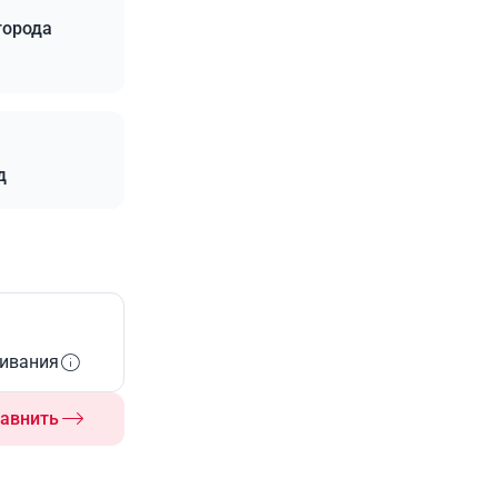
города
д
живания
авнить