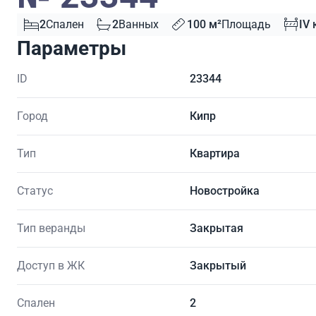
2
Спален
2
Ванных
100 м²
Площадь
IV 
Параметры
ID
23344
Город
Кипр
Тип
Квартира
Статус
Новостройка
Тип веранды
Закрытая
Доступ в ЖК
Закрытый
Спален
2