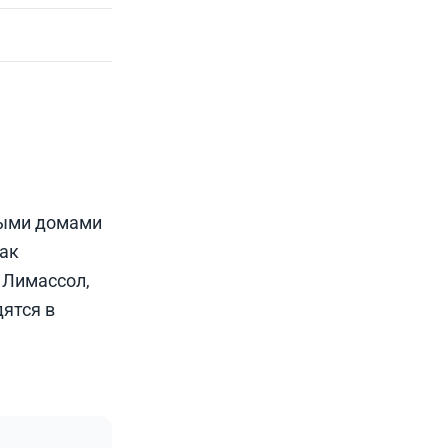
ными домами
как
 Лимассол,
ятся в