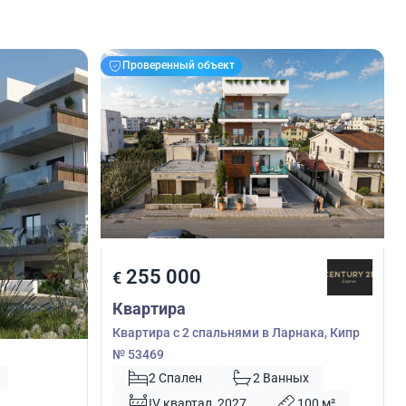
Проверенный объект
255 000
€
Квартира
ассол,
Квартира с 2 спальнями в Ларнака, Кипр
№ 53469
2 Спален
2 Ванных
IV квартал, 2027
100 м²