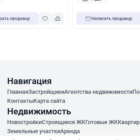
сать продавцу
Написать продавцу
Навигация
Главная
Застройщики
Агентства недвижимости
По
Контакты
Карта сайта
Недвижимость
Новостройки
Строящиеся ЖК
Готовые ЖК
Кварти
Земельные участки
Аренда