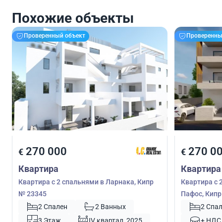
Похожие объекты
Проверенный объект
Проверенны
270 000
270 0
€
€
Квартира
Квартира
Квартира с 2 спальнями в Ларнака, Кипр
Квартира с 
№ 23345
Пафос, Кипр
2 Спален
2 Ванных
2 Спа
3 Этаж
IV квартал, 2025
+ НДС