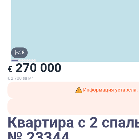
8
270 000
€
€ 2 700 за м²
Информация устарела, 
Квартира с 2 спал
№ 23344