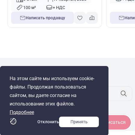
100 м²
+ НДС
Написать продавцу
Напи
WRE Group
На этом сайте мы используем cookie-
© Cyprus Realestate 2026. Все права защищены!
файлы. Продолжая пользоваться
сайтом, вы даете согласие на
использование этих файлов.
Будьте в курсе
Подробнее
Отклонить
Принять
Подписаться