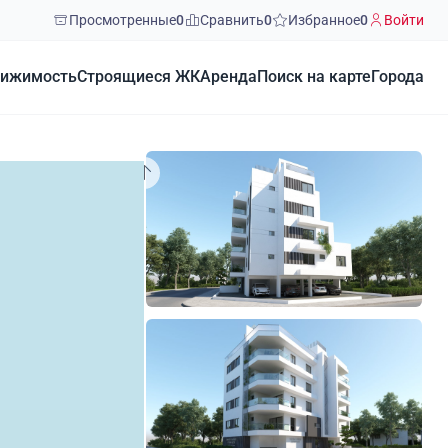
Просмотренные
0
Сравнить
0
Избранное
0
Войти
ижимость
Строящиеся ЖК
Аренда
Поиск на карте
Города