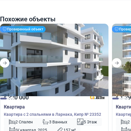
Похожие объекты
Проверенный объект
Прове
320 000
1 29
€
€
Квартира
Кварт
Квартира с 2 спальнями в Ларнака, Кипр № 23352
Квартир
Кипр №
2 Спален
3 Ванных
5 Этаж
2
IV квартал, 2025
157 м²
I