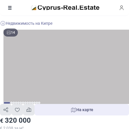
Недвижимость на Кипре
14
На карте
320 000
€
€ 2 038 за м²