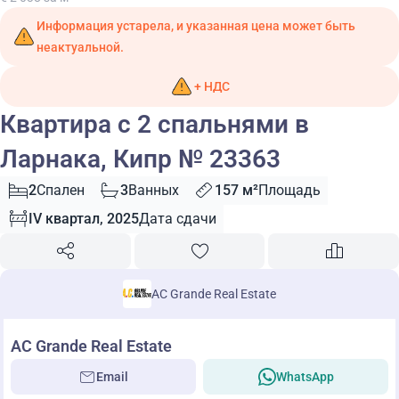
Информация устарела, и указанная цена может быть
неактуальной.
+ НДС
Квартира с 2 спальнями в
Ларнака, Кипр № 23363
2
Спален
3
Ванных
157 м²
Площадь
IV квартал, 2025
Дата сдачи
AC Grande Real Estate
AC Grande Real Estate
Email
WhatsApp