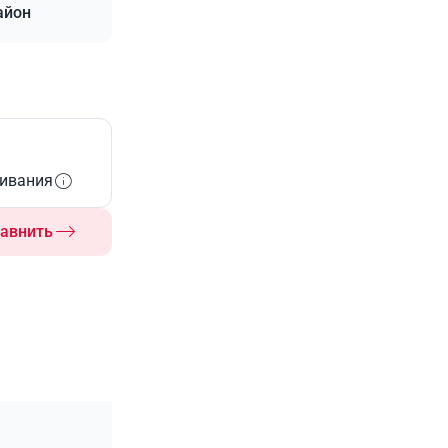
айон
живания
авнить