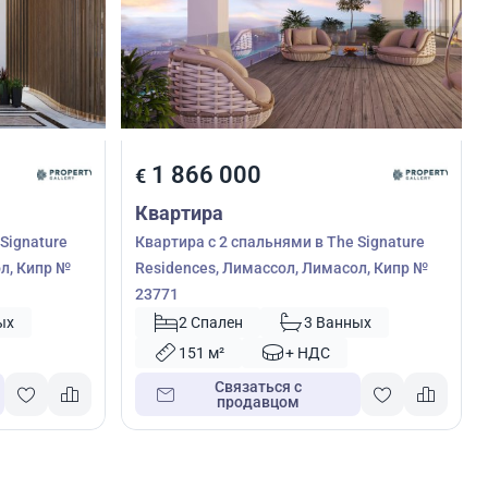
1 866 000
€
Квартира
Signature
Квартира с 2 спальнями в The Signature
л, Кипр №
Residences, Лимассол, Лимасол, Кипр №
23771
ых
2 Спален
3 Ванных
151 м²
+ НДС
Связаться с
продавцом