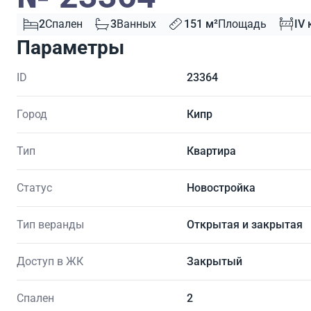
2
Спален
3
Ванных
151 м²
Площадь
IV 
Параметры
ID
23364
Город
Кипр
Тип
Квартира
Статус
Новостройка
Тип веранды
Открытая и закрытая
Доступ в ЖК
Закрытый
Спален
2