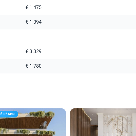
€ 1 475
€ 1 094
€ 3 329
€ 1 780
й объект