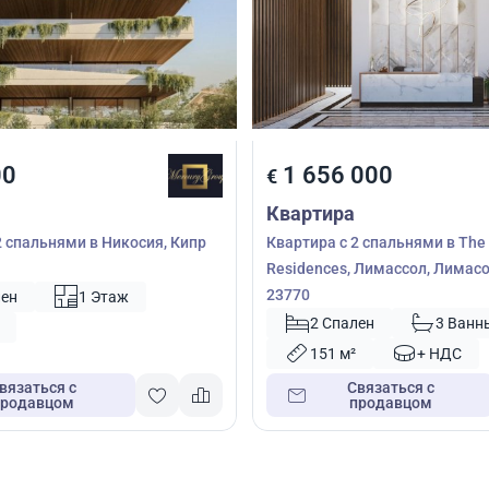
00
1 656 000
€
Квартира
2 спальнями в Никосия, Кипр
Квартира с 2 спальнями в The 
Residences, Лимассол, Лимасо
23770
лен
1 Этаж
2 Спален
3 Ванн
151 м²
+ НДС
вязаться с
Связаться с
продавцом
продавцом