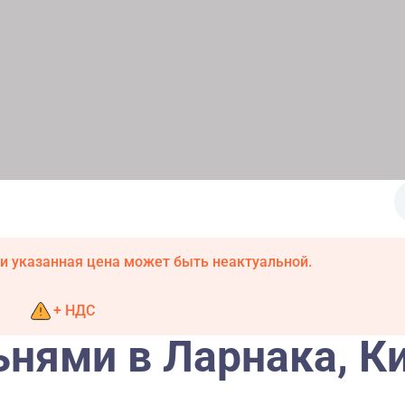
и указанная цена может быть неактуальной.
+ НДС
ьнями в Ларнака, К