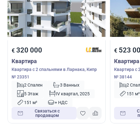
320 000
523 0
€
€
Квартира
Квартира
Квартира с 2 спальнями в Ларнака, Кипр
Квартира с 
№ 23351
№ 38144
2 Спален
3 Ванных
2 Спа
5 Этаж
IV квартал, 2025
151 м²
151 м²
+ НДС
Связаться с
С
продавцом