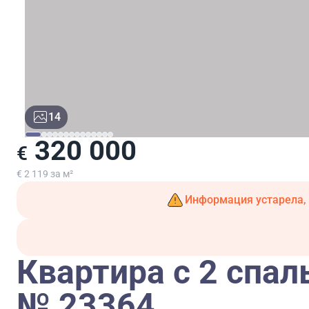
14
320 000
€
€ 2 119 за м²
Информация устарела, 
Квартира с 2 спал
№ 23364