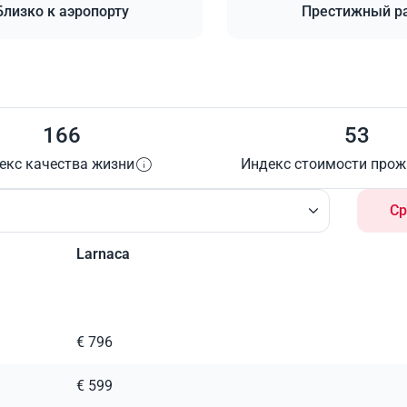
Близко к аэропорту
Престижный р
166
53
екс качества жизни
Индекс стоимости про
Ср
Larnaca
€ 796
€ 599