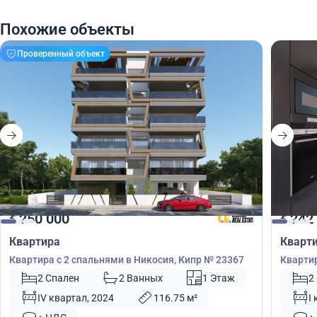
Похожие объекты
Проверенный объект
250 000
242
€
€
Квартира
Кварт
Квартира с 2 спальнями в Никосия, Кипр № 23367
Квартир
2 Спален
2 Ванных
1 Этаж
2
IV квартал, 2024
116.75 м²
I