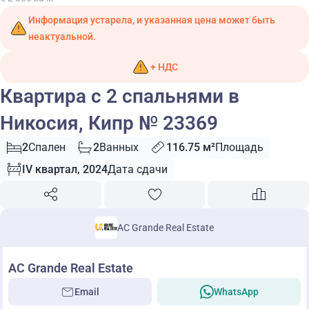
Информация устарела, и указанная цена может быть
неактуальной.
+ НДС
Квартира с 2 спальнями в
Никосия, Кипр № 23369
2
Спален
2
Ванных
116.75 м²
Площадь
IV квартал, 2024
Дата сдачи
AC Grande Real Estate
AC Grande Real Estate
Email
WhatsApp