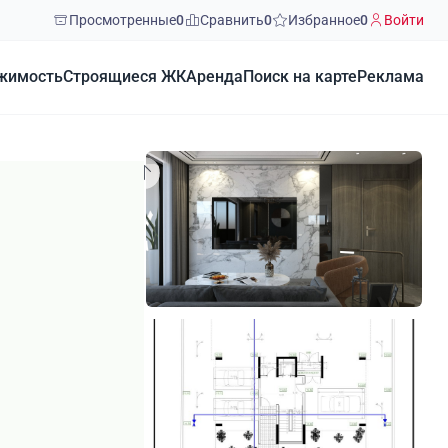
Просмотренные
0
Сравнить
0
Избранное
0
Войти
жимость
Строящиеся ЖК
Аренда
Поиск на карте
Реклама