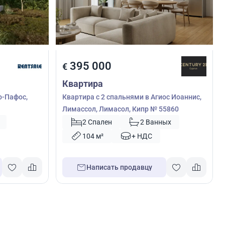
395 000
€
Квартира
о-Пафос,
Квартира с 2 спальнями в Агиос Иоаннис,
Лимассол, Лимасол, Кипр № 55860
2 Спален
2 Ванных
104 м²
+ НДС
Написать продавцу