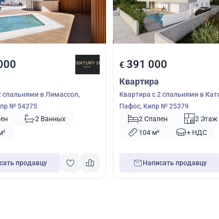
000
391 000
€
Квартира
2 спальнями в Лимассол,
Квартира с 2 спальнями в Кат
пр № 54275
Пафос, Кипр № 25379
лен
2 Ванных
2 Спален
2 Этаж
м²
104 м²
+ НДС
сать продавцу
Написать продавцу