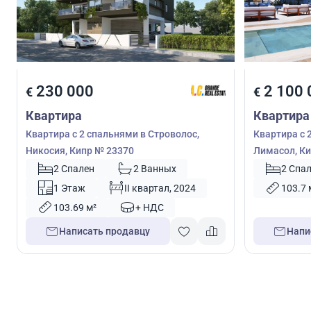
230 000
2 100 
€
€
Квартира
Квартира
Квартира с 2 спальнями в Строволос,
Квартира с 
Никосия, Кипр № 23370
Лимасол, Ки
2 Спален
2 Ванных
2 Спа
1 Этаж
II квартал, 2024
103.7 
103.69 м²
+ НДС
Написать продавцу
Напи