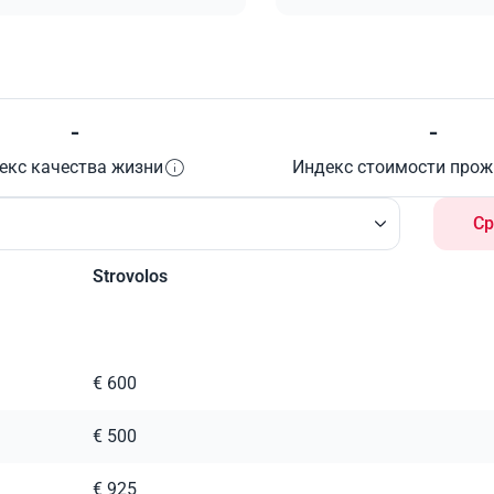
-
-
екс качества жизни
Индекс стоимости про
Ср
Strovolos
€ 600
€ 500
€ 925