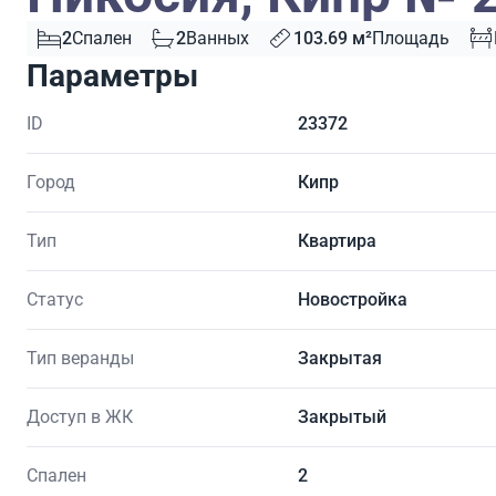
2
Спален
2
Ванных
103.69 м²
Площадь
Параметры
ID
23372
Город
Кипр
Тип
Квартира
Статус
Новостройка
Тип веранды
Закрытая
Доступ в ЖК
Закрытый
Спален
2