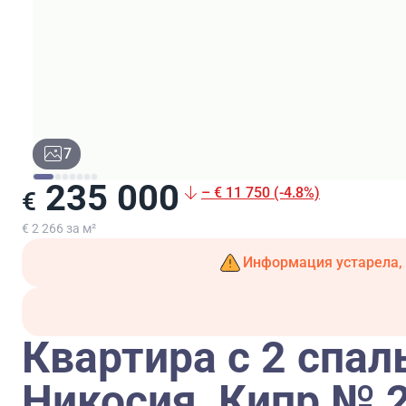
7
235 000
– € 11 750 (-4.8%)
€
€ 2 266 за м²
Информация устарела, 
Квартира с 2 спал
Никосия, Кипр № 