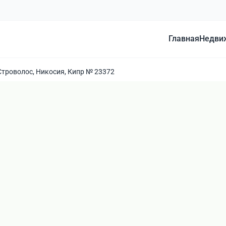
Главная
Недви
Строволос, Никосия, Кипр № 23372