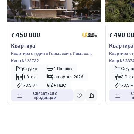
450 000
490 0
€
€
Квартира
Квартира
Квартира студия в Гермасойя, Лимасол,
Квартира ст
Кипр № 23732
Кипр № 237
Студия
1 Ванных
Студи
1 Этаж
I квартал, 2026
3 Эта
78.3 м²
+ НДС
78.3 м
Связаться с
С
продавцом