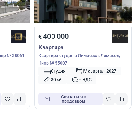
400 000
€
Квартира
ипр № 38061
Квартира студия в Лимассол, Лимасол,
Кипр № 55007
Студия
IV квартал, 2027
80 м²
+ НДС
Связаться с
продавцом