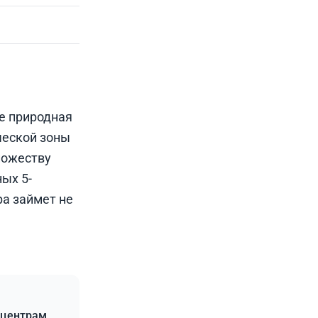
е природная
ческой зоны
ножеству
ых 5-
ра займет не
 центрам