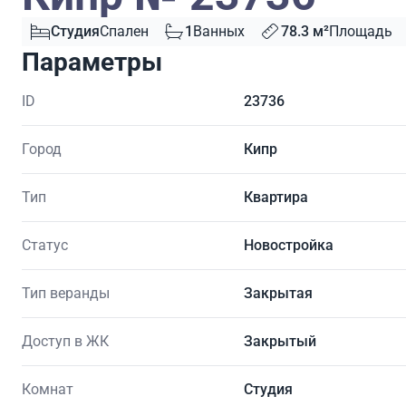
Студия
Спален
1
Ванных
78.3 м²
Площадь
Параметры
ID
23736
Город
Кипр
Тип
Квартира
Статус
Новостройка
Тип веранды
Закрытая
Доступ в ЖК
Закрытый
Комнат
Студия