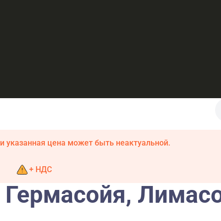
и указанная цена может быть неактуальной.
+ НДС
 Гермасойя, Лимасо