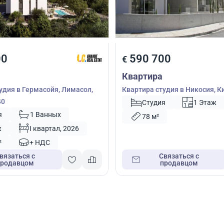
00
590 700
€
Квартира
удия в Гермасойя, Лимасол,
Квартира студия в Никосия, К
40
Студия
1 Этаж
я
1 Ванных
78 м²
ж
I квартал, 2026
²
+ НДС
вязаться с
Связаться с
продавцом
продавцом