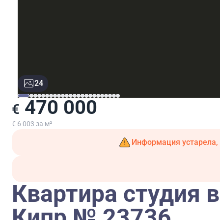
24
470 000
€
€ 6 003 за м²
Информация устарела, 
Квартира студия в
Кипр № 23736