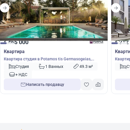
465 000
212
€
€
Квартира
Кварт
Квартира студия в Potamos tis Germasogeias,
Квартир
Гермасойя, Лимасол, Кипр № 8812
4990
Студия
1 Ванных
49.3 м²
С
+ НДС
Написать продавцу