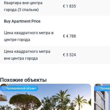
Квартира вне центра
€ 1 835
города (3 спальни)
Buy Apartment Price
Цена квадратного метра в
€ 4 788
центре города
Цена квадратного метра
€ 3 524
вне центра города
Похожие объекты
Проверенный объект
Прове