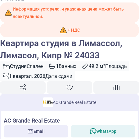
Информация устарела, и указанная цена может быть
неактуальной.
+ НДС
Квартира студия в Лимассол,
Лимасол, Кипр № 24033
Студия
Спален
1
Ванных
49.2 м²
Площадь
I квартал, 2026
Дата сдачи
AC Grande Real Estate
AC Grande Real Estate
Email
WhatsApp