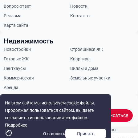
Вопрос-ответ
Новости
Реклама
Контакты
Карта сайта
Недвижимость
Новостройки
Строящиеся ЖК
Готовые ЖК
Квартиры
Пентхаусы
Виллы и дома
Коммерческая
Земельные участки
Аренда
Будьте в курсе
На этом сайте мы используем cookie-файлы.
Продолжая пользоваться сайтом, вы даете
Подписаться
согласие на использование этих файлов.
Подробнее
© Cyprus Realestate 2026. Все права защищены!
Отклонить
Принять