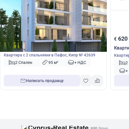
640 000
620
€
€
Квартира
Кварт
Квартира с 2 спальнями в Пафос, Кипр № 42639
Квартир
53126
2 Спален
95 м²
+ НДС
2
+
Написать продавцу
WRE Group