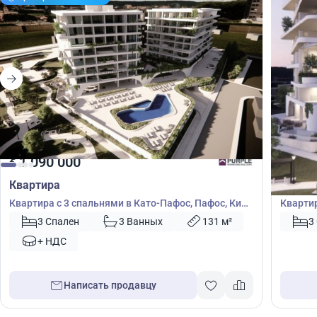
1 090 000
1 09
€
€
Квартира
Кварт
Квартира с 3 спальнями в Като-Пафос, Пафос, Кипр
Квартир
№ 8407
№ 4432
3 Спален
3 Ванных
131 м²
3
+ НДС
Написать продавцу