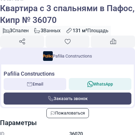
Квартира с 3 спальнями в Пафос,
Кипр № 36070
3
Спален
3
Ванных
131 м²
Площадь
Pafilia Constructions
Pafilia Constructions
Email
WhatsApp
Заказать звонок
Пожаловаться
Параметры
ID
36070