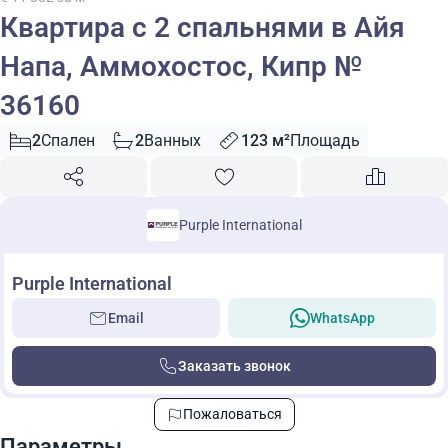
Квартира с 2 спальнями в Айя
Напа, Аммохостос, Кипр №
36160
2
Спален
2
Ванных
123 м²
Площадь
Purple International
Purple International
Email
WhatsApp
Заказать звонок
Пожаловаться
Параметры