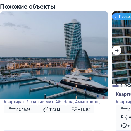
Похожие объекты
Прове
1 450 000
1 45
€
€
Квартира
Кварт
Квартира с 2 спальнями в Айя Напа, Аммохостос,
Квартир
Кипр № 45888
Кипр №
2 Спален
123 м²
+ НДС
2
I
+