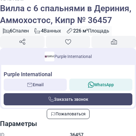
Вилла с 6 спальнями в Дериния,
Аммохостос, Кипр № 36457
6
Спален
4
Ванных
226 м²
Площадь
Purple International
Purple International
Email
WhatsApp
Заказать звонок
Пожаловаться
Параметры
ID
36457