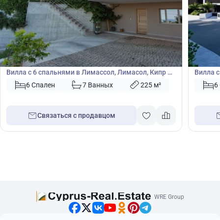
1 150 000
1 80
€
€
Вилла
Вилла
Вилла с 6 спальнями в Лимассол, Лимасол, Кипр №
Вилла с
47546
Кипр №
6 Спален
7 Ванных
225 м²
6
Связаться с продавцом
WRE Group