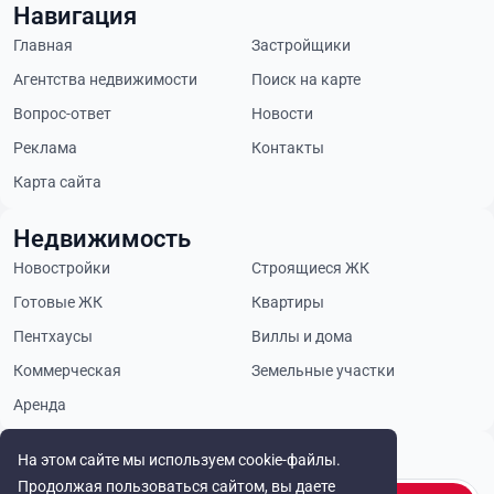
Навигация
Главная
Застройщики
Агентства недвижимости
Поиск на карте
Вопрос-ответ
Новости
Реклама
Контакты
Карта сайта
Недвижимость
Новостройки
Строящиеся ЖК
Готовые ЖК
Квартиры
Пентхаусы
Виллы и дома
Коммерческая
Земельные участки
Аренда
Будьте в курсе
На этом сайте мы используем cookie-файлы.
Продолжая пользоваться сайтом, вы даете