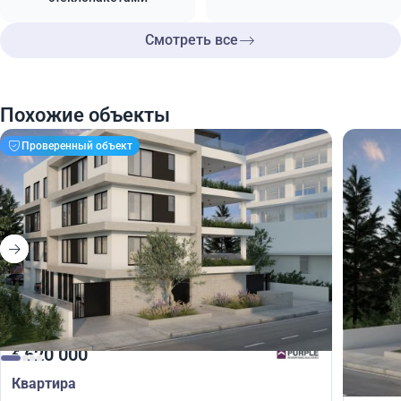
Смотреть все
Похожие объекты
Проверенный объект
620 000
620
€
€
Квартира
Кварт