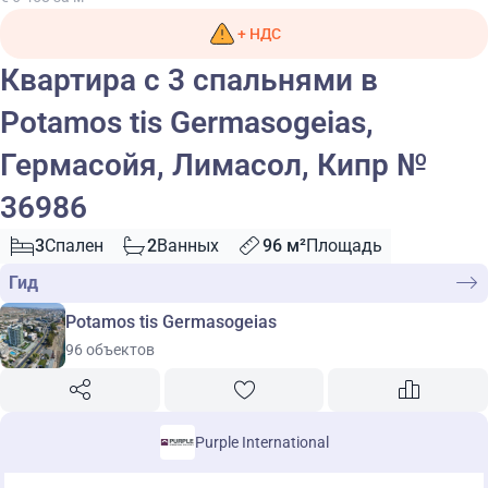
+ НДС
Квартира с 3 спальнями в
Potamos tis Germasogeias,
Гермасойя, Лимасол, Кипр №
36986
3
Спален
2
Ванных
96 м²
Площадь
Гид
Potamos tis Germasogeias
96 объектов
Purple International