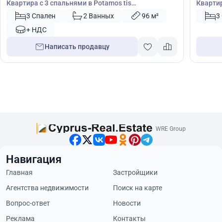
Квартира с 3 спальнями в Potamos tis
Квартир
Germasogeias, Гермасойя, Лимасол, Кипр № 36987
Кипр №
3 Спален
2 Ванных
96 м²
3
+ НДС
Написать продавцу
WRE Group
Навигация
Главная
Застройщики
Агентства недвижимости
Поиск на карте
Вопрос-ответ
Новости
Реклама
Контакты