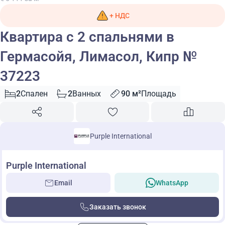
+ НДС
Квартира с 2 спальнями в
Гермасойя, Лимасол, Кипр №
37223
2
Спален
2
Ванных
90 м²
Площадь
Purple International
Purple International
Email
WhatsApp
Заказать звонок