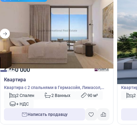
460 000
460
€
€
Квартира
Кварт
Квартира с 2 спальнями в Гермасойя, Лимасол,
Квартир
Кипр № 30756
Лимасо
2 Спален
2 Ванных
90 м²
2
+ НДС
Написать продавцу