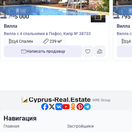
795 000
795
€
€
Вилла
Вилла
Вилла с 4 спальнями в Пафос, Кипр № 38733
Вилла с
4 Спален
239 м²
4
Написать продавцу
WRE Group
Навигация
Главная
Застройщики