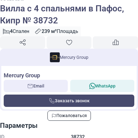
Вилла с 4 спальнями в Пафос,
Кипр № 38732
4
Спален
239 м²
Площадь
Mercury Group
Mercury Group
Email
WhatsApp
Заказать звонок
Пожаловаться
Параметры
ID
38732