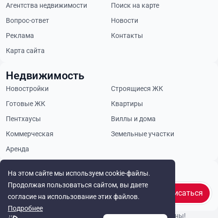
Агентства недвижимости
Поиск на карте
Вопрос-ответ
Новости
Реклама
Контакты
Карта сайта
Недвижимость
Новостройки
Строящиеся ЖК
Готовые ЖК
Квартиры
Пентхаусы
Виллы и дома
Коммерческая
Земельные участки
Аренда
Будьте в курсе
На этом сайте мы используем cookie-файлы.
Продолжая пользоваться сайтом, вы даете
Подписаться
согласие на использование этих файлов.
Подробнее
© Cyprus Realestate 2026. Все права защищены!