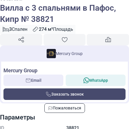
Вилла с 3 спальнями в Пафос,
Кипр № 38821
3
Спален
274 м²
Площадь
Mercury Group
Mercury Group
Email
WhatsApp
Заказать звонок
Пожаловаться
Параметры
ID
38821