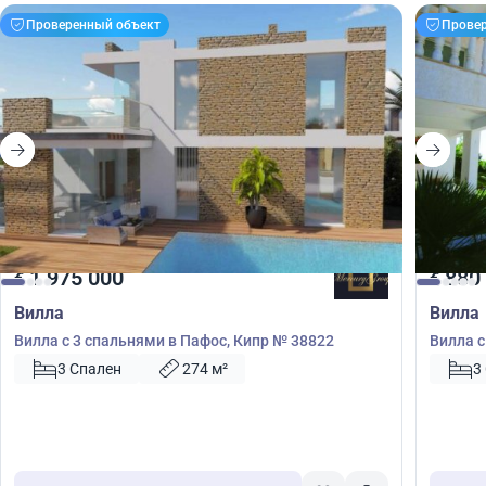
Проверенный объект
Прове
1 975 000
880
€
€
Вилла
Вилла
Вилла с 3 спальнями в Пафос, Кипр № 38822
Вилла с
3 Спален
274 м²
3