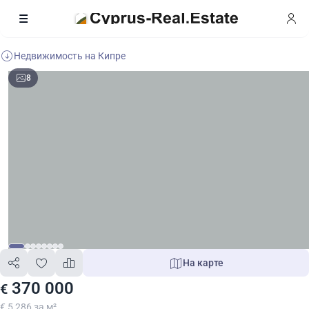
Недвижимость на Кипре
8
На карте
370 000
€
€ 5 286 за м²