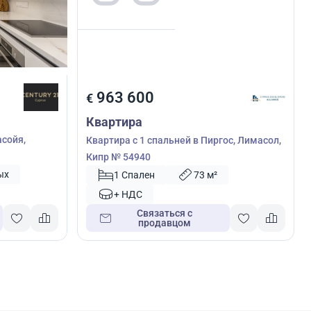
963 600
€
Квартира
асойя,
Квартира с 1 спальней в Пиргос, Лимасол,
Кипр № 54940
ых
1 Спален
73 м²
+ НДС
Связаться с
продавцом