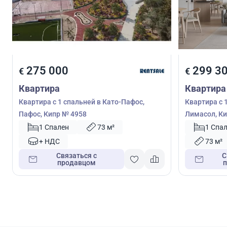
275 000
299 3
€
€
Квартира
Квартира
Квартира с 1 спальней в Като-Пафос,
Квартира с 
Пафос, Кипр № 4958
Лимасол, Ки
1 Спален
73 м²
1 Спа
+ НДС
73 м²
Связаться с
С
продавцом