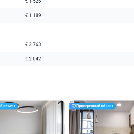
€ 1 526
€ 1 189
€ 2 763
€ 2 042
й объект
Проверенный объект