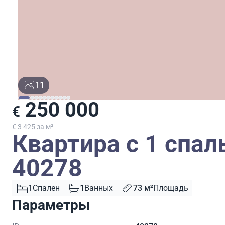
11
250 000
€
€ 3 425 за м²
Квартира с 1 спал
40278
1
Спален
1
Ванных
73 м²
Площадь
Параметры