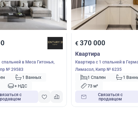
00
370 000
€
Квартира
1 спальней в Меса Гитонья,
Квартира с 1 спальней в Герм
пр № 29583
Лимасол, Кипр № 6235
лен
1 Ванных
1 Спален
1 Ванн
+ НДС
73 м²
вязаться с
Связаться с
продавцом
продавцом